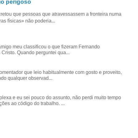
io perigoso
retou que pessoas que atravessassem a fronteira numa
as físicas» não poderia...
amigo meu classificou o que fizeram Fernando
risto. Quando perguntei qua...
comentador que leio habitualmente com gosto e proveito,
do qualquer observad...
exa e eu sei pouco do assunto, não perdi muito tempo
ões ao código do trabalho. ...