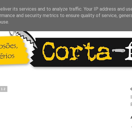
liver its services and to analyze traffic. Your IP address and us
rmance and security metrics to ensure quality of service, gene
buse.
012
C