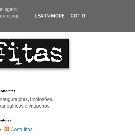
er-agent
rate usage
LEARN MORE
GOT IT
orta-fitas
Inaugurações, implosões,
panegíricos e vitupérios
Autores
Corta-fitas