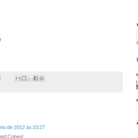
T
ng
N
2
iro de 2012 às 23:27
nard Cohen!