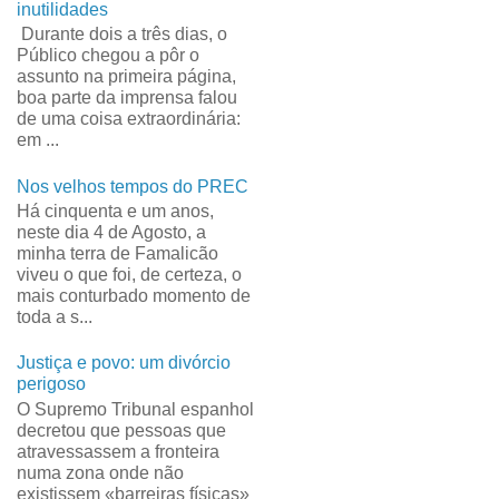
inutilidades
Durante dois a três dias, o
Público chegou a pôr o
assunto na primeira página,
boa parte da imprensa falou
de uma coisa extraordinária:
em ...
Nos velhos tempos do PREC
Há cinquenta e um anos,
neste dia 4 de Agosto, a
minha terra de Famalicão
viveu o que foi, de certeza, o
mais conturbado momento de
toda a s...
Justiça e povo: um divórcio
perigoso
O Supremo Tribunal espanhol
decretou que pessoas que
atravessassem a fronteira
numa zona onde não
existissem «barreiras físicas»