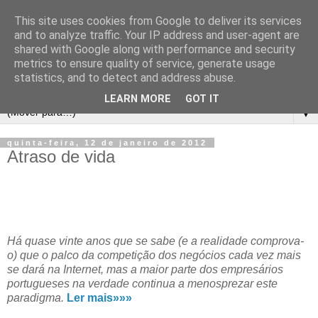
This site uses cookies from Google to deliver its services
and to analyze traffic. Your IP address and user-agent are
shared with Google along with performance and security
metrics to ensure quality of service, generate usage
statistics, and to detect and address abuse.
LEARN MORE
GOT IT
▼
quinta-feira, 12 de janeiro de 2012
Atraso de vida
Há quase vinte anos que se sabe (e a realidade comprova-
o) que o palco da competição dos negócios cada vez mais
se dará na Internet, mas a maior parte dos empresários
portugueses na verdade continua a menosprezar este
paradigma.
Ler mais»»»