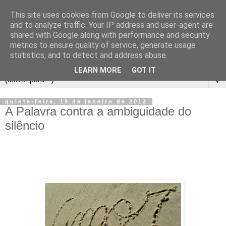
This site uses cookies from Google to deliver its services
and to analyze traffic. Your IP address and user-agent are
shared with Google along with performance and security
metrics to ensure quality of service, generate usage
statistics, and to detect and address abuse.
LEARN MORE
GOT IT
▼
quinta-feira, 19 de janeiro de 2012
A Palavra contra a ambiguidade do
silêncio