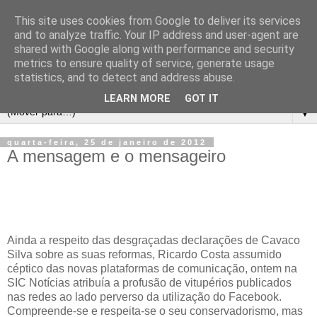
This site uses cookies from Google to deliver its services
and to analyze traffic. Your IP address and user-agent are
shared with Google along with performance and security
metrics to ensure quality of service, generate usage
statistics, and to detect and address abuse.
LEARN MORE
GOT IT
▼
quarta-feira, 25 de janeiro de 2012
A mensagem e o mensageiro
Ainda a respeito das desgraçadas declarações de Cavaco
Silva sobre as suas reformas, Ricardo Costa assumido
céptico das novas plataformas de comunicação, ontem na
SIC Notícias atribuía a profusão de vitupérios publicados
nas redes ao lado perverso da utilização do Facebook.
Compreende-se e respeita-se o seu conservadorismo, mas