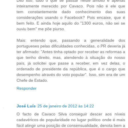
Dito isto, tudo o que se passar neste âmbito é apenas
inteiramente merecido por Cavaco. Pois não é ele que
tem constantemente dado conhecimento das suas
considerações usando o Facebook? Pois encaixe, que é
bem feito. E ainda hoje aquilo do "1300 euros, não sei se
ouviu bem" me põe piurso.
Mais: entendo que, passando a generalidade dos
portugueses pelas dificuldades conhecidas, o PR deveria já
ter afirmado: "Antes tinha optado por receber as reformas a
que tenho direito, mas, atendendo à situação do nosso
país, já solicitei que passe a receber, em vez delas, o
ordenado de presidente da república, que é o cargo que
desempenho através do voto popular". Isso, sim era de um
Chefe de Estado.
Responder
José Luís
25 de janeiro de 2012 às 14:22
O facto de Cavaco Silva conseguir descer aos níveis
cadavéricos de popularidade no lugar político onde é mais
fácil atingir uma posição de consensualidade, denota bem a