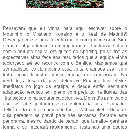
Pensavam que eu vinha para aqui escrever sobre o
Mourinho, o Cristiano Ronaldo e o Real de Madrid?!
Desenganem-se, pois já tenho muito com que me ralar! Sim,
demorei algum tempo a recompor-me da frustração sofrida
com a abrupta espiral em queda do Sporting, pois tinha as
expectativas altas face aos resultados que a equipa vinha
alcançado até ao recontro com o Benfica. Mas temos que
ser realistas, existe mesmo essa coisa chamada azar, com
frutos mais funestos numa equipa em construção. Na
verdade, a lesão do pivot defensivo Rinaudo teve efeitos
imediatos no jogo da equipa, e desde então nenhuma
adaptação resultou em pleno com prejuízo na fluidez das
"transições" e na segurança defensiva. De então para cá é o
que se sabe: juntaram-se na enfermaria aos lesionados
Jeffrén e Izmailov, o ponta-de-lança Wolfswinkel e Schaars
cuja paragem se prevê para três semanas. Perante este
panorama, mesmo dando de barato que Izmailov ganhará
forma e se integrará rapidamente, resta-nos uma equipa