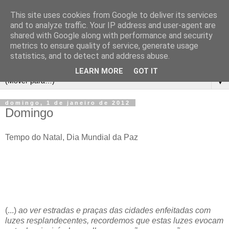
This site uses cookies from Google to deliver its services
and to analyze traffic. Your IP address and user-agent are
shared with Google along with performance and security
metrics to ensure quality of service, generate usage
statistics, and to detect and address abuse.
LEARN MORE
GOT IT
▼
domingo, 1 de janeiro de 2012
Domingo
Tempo do Natal, Dia Mundial da Paz
(...)
ao ver estradas e praças das cidades enfeitadas com
luzes resplandecentes, recordemos que estas luzes evocam