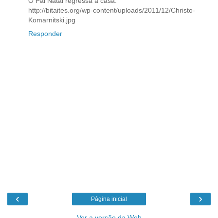
O Pai Natal regressa a casa:
http://bitaites.org/wp-content/uploads/2011/12/Christo-
Komarnitski.jpg
Responder
‹
›
Página inicial
Ver a versão da Web