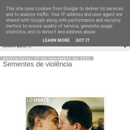
This site uses cookies from Google to deliver its services
and to analyze traffic. Your IP address and user-agent are
shared with Google along with performance and security
metrics to ensure quality of service, generate usage
statistics, and to detect and address abuse.
LEARN MORE
GOT IT
▼
quinta-feira, 17 de novembro de 2011
Sementes de violência