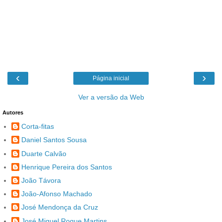
‹
›
Página inicial
Ver a versão da Web
Autores
Corta-fitas
Daniel Santos Sousa
Duarte Calvão
Henrique Pereira dos Santos
João Távora
João-Afonso Machado
José Mendonça da Cruz
José Miguel Roque Martins