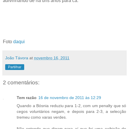
adivinhando de há uns anos para cá.
Foto
daqui
João Távora
at
novembro 16, 2011
Partilhar
2 comentários:
Tem razão
16 de novembro de 2011 às 12:29
Quando a Bósnia reduziu para 1-2, com um penalty que só
cegos voluntários negam, e depois para 2-3, a selecção
tremeu como varas verdes.
Não entendo que digam para aí que foi uma exibição do