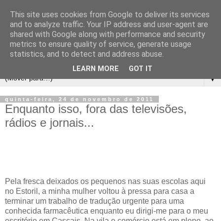
This site uses cookies from Google to deliver its services
and to analyze traffic. Your IP address and user-agent are
shared with Google along with performance and security
metrics to ensure quality of service, generate usage
statistics, and to detect and address abuse.
LEARN MORE
GOT IT
▼
quinta-feira, 24 de novembro de 2011
Enquanto isso, fora das televisões,
rádios e jornais...
Pela fresca deixados os pequenos nas suas escolas aqui
no Estoril, a minha mulher voltou à pressa para casa a
terminar um trabalho de tradução urgente para uma
conhecida farmacêutica enquanto eu dirigi-me para o meu
escritório em Cascais. Na vila o comércio está em pleno, ao