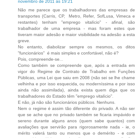
novembro de 2011 às 19:21
Não me parece que os trabalhadores das empresas de
transportes (Carris, CP, Metro, Refer, SofLusa, Vimeca e
restantes) tenham "emprego vitalício" - afinal, são
trabalhador de uma empresa - mas foram estes que
tiveram maior adesão e maior visibilidade na adesão a esta
greve.
No entanto, diabolizar sempre os mesmos, os ditos
"funcionários" é mais simples e confortável, não é?
Pois, compreende-se...
Como também se compreende que, após a entrada em
vigor do Regime de Contrato de Trabalho em Funções
Públicas, uma Lei que saiu em 2008 (não sei se lhe chame
velhinha e por isso esquecida, ou moderníssima e por isso
ainda não assimilada), ainda exista quem diga que os
trabalhadores do Estado têm "emprego vitalício".
E não, já não são funcionários públicos. Nenhuns.
Nem o regime é assim tão diferente do privado. A não ser
que se ache que no privado também se ficaria impávido e
sereno durante alguns anos (quem sabe quantos) com
avaliações que servirão para rigorosamente nada - ie, o
mérito valerá tanto ou menos que o demérito - e com