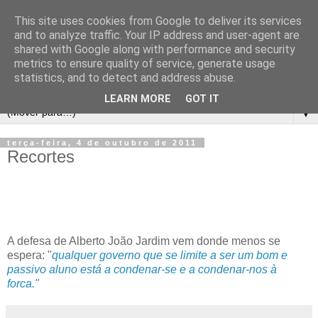
This site uses cookies from Google to deliver its services
and to analyze traffic. Your IP address and user-agent are
shared with Google along with performance and security
metrics to ensure quality of service, generate usage
statistics, and to detect and address abuse.
LEARN MORE
GOT IT
▼
terça-feira, 4 de outubro de 2011
Recortes
A defesa de Alberto João Jardim vem donde menos se
espera: "
qualquer governo que se limite a ser um bom e
passivo aluno está a condenar-se e a condenar-nos à
forca."