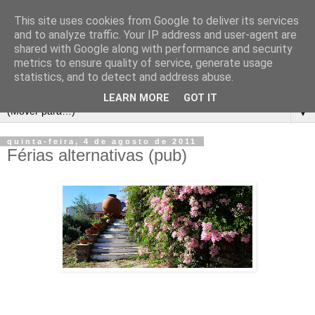
This site uses cookies from Google to deliver its services
and to analyze traffic. Your IP address and user-agent are
shared with Google along with performance and security
metrics to ensure quality of service, generate usage
statistics, and to detect and address abuse.
LEARN MORE
GOT IT
▼
quinta-feira, 4 de agosto de 2011
Férias alternativas (pub)