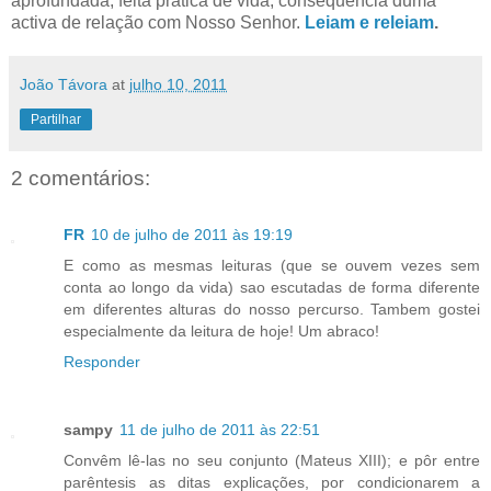
aprofundada, feita prática de vida, consequência duma
activa de relação com Nosso Senhor.
Leiam e releiam
.
João Távora
at
julho 10, 2011
Partilhar
2 comentários:
FR
10 de julho de 2011 às 19:19
E como as mesmas leituras (que se ouvem vezes sem
conta ao longo da vida) sao escutadas de forma diferente
em diferentes alturas do nosso percurso. Tambem gostei
especialmente da leitura de hoje! Um abraco!
Responder
sampy
11 de julho de 2011 às 22:51
Convêm lê-las no seu conjunto (Mateus XIII); e pôr entre
parêntesis as ditas explicações, por condicionarem a