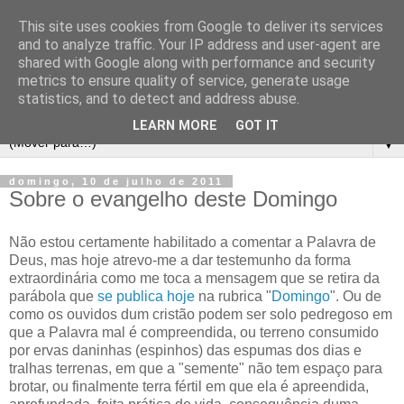
This site uses cookies from Google to deliver its services
and to analyze traffic. Your IP address and user-agent are
shared with Google along with performance and security
metrics to ensure quality of service, generate usage
statistics, and to detect and address abuse.
LEARN MORE
GOT IT
▼
domingo, 10 de julho de 2011
Sobre o evangelho deste Domingo
Não estou certamente habilitado a comentar a Palavra de
Deus, mas hoje atrevo-me a dar testemunho da forma
extraordinária como me toca a mensagem que se retira da
parábola que
se publica hoje
na rubrica "
Domingo
". Ou de
como os ouvidos dum cristão podem ser solo pedregoso em
que a Palavra mal é compreendida, ou terreno consumido
por ervas daninhas (espinhos) das espumas dos dias e
tralhas terrenas, em que a "semente" não tem espaço para
brotar, ou finalmente terra fértil em que ela é apreendida,