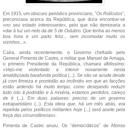
Em 1915, um obscuro periódico provinciano, "
Os Ridículos
",
preconizava acerca da República, que dizia encontrar-se
«
no seu estado interessante
», pelo que não demoraria a
«
dar à luz um neto da de 5 de Outubro. Que tenha ao menos
boa hora e um parto feliz... sem incomodar muito os
vizinhos...
».
Caíra, ainda recentemente, o Governo chefiado pelo
General Pimenta de Castro, o militar que Manuel de Arriaga,
o primeiro Presidente da República, chamara aflitíssimo:
«
Vejo-me violentado a intervir novamente nesta
amaldiçoada barafunda política
(...).
Se não se acode desde
já com firmeza e prontidão ao incêndio em que as facções
estão ardendo há muito tempo, como desejando reduzir
tudo isto à podridão e à miséria, estamos perdidos, careço
de ti
(...).
Em duas palavras: preciso de um governo
extrapartidário
(...).
Esta ideia que, há um mês atrás, era
repelida pelos políticos militantes hoje
(...)
será aceite pela
força das circunstâmcias
».
Pimenta de Castro anuiu. Os "democráticos" de Afonso