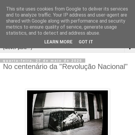
This site uses cookies from Google to deliver its services
and to analyze traffic. Your IP address and user-agent are
shared with Google along with performance and security
metrics to ensure quality of service, generate usage
statistics, and to detect and address abuse.
LEARN MORE
GOT IT
▼
quarta-feira, 27 de maio de 2026
No centenário da "Revolução Nacional"