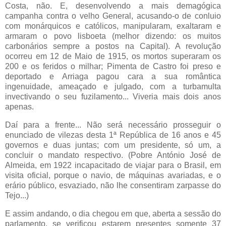
Costa, não. E, desenvolvendo a mais demagógica
campanha contra o velho General, acusando-o de conluio
com monárquicos e católicos, manipularam, exaltaram e
armaram o povo lisboeta (melhor dizendo: os muitos
carbonários sempre a postos na Capital). A revolução
ocorreu em 12 de Maio de 1915, os mortos superaram os
200 e os feridos o milhar; Pimenta de Castro foi preso e
deportado e Arriaga pagou cara a sua romântica
ingenuidade, ameaçado e julgado, com a turbamulta
invectivando o seu fuzilamento... Viveria mais dois anos
apenas.
Daí para a frente... Não será necessário prosseguir o
enunciado de vilezas desta 1ª República de 16 anos e 45
governos e duas juntas; com um presidente, só um, a
concluir o mandato respectivo. (Pobre António José de
Almeida, em 1922 incapacitado de viajar para o Brasil, em
visita oficial, porque o navio, de máquinas avariadas, e o
erário público, esvaziado, não lhe consentiram zarpasse do
Tejo...)
E assim andando, o dia chegou em que, aberta a sessão do
parlamento, se verificou estarem presentes somente 37