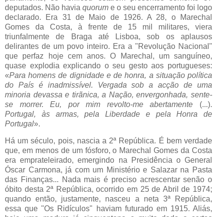
deputados. Não havia
quorum
e o seu encerramento foi logo
declarado. Era 31 de Maio de 1926. A 28, o Marechal
Gomes da Costa, à frente de 15 mil militares, viera
triunfalmente de Braga até Lisboa, sob os aplausos
delirantes de um povo inteiro. Era a "Revolução Nacional"
que perfaz hoje cem anos. O Marechal, um sanguíneo,
quase explodia explicando o seu gesto aos portugueses:
«
Para homens de dignidade e de honra, a situação política
do País é inadmissível. Vergada sob a acção de uma
minoria devassa e tirãnica, a Nação, envergonhada, sente-
se morrer. Eu, por mim revolto-me abertamente
(...).
Portugal, às armas, pela Liberdade e pela Honra de
Portugal
».
Há um século, pois, nascia a 2ª República. É bem verdade
que, em menos de um fósforo, o Marechal Gomes da Costa
era emprateleirado, emergindo na Presidência o General
Óscar Carmona, já com um Ministério e Salazar na Pasta
das Finanças... Nada mais é preciso acrescentar senão o
óbito desta 2ª República, ocorrido em 25 de Abril de 1974;
quando então, justamente, nasceu a neta 3ª República,
essa que "Os Ridículos" haviam futurado em 1915. Aliás,