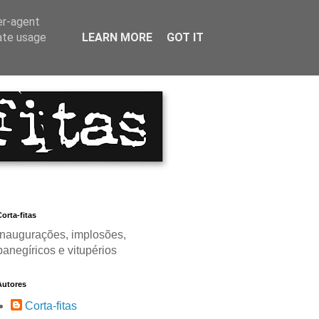
er-agent
rate usage
LEARN MORE
GOT IT
orta-fitas
Inaugurações, implosões,
panegíricos e vitupérios
Autores
Corta-fitas