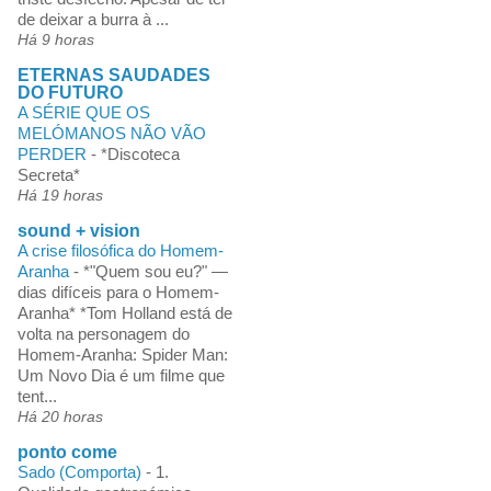
de deixar a burra à ...
Há 9 horas
ETERNAS SAUDADES
DO FUTURO
A SÉRIE QUE OS
MELÓMANOS NÃO VÃO
PERDER
-
*Discoteca
Secreta*
Há 19 horas
sound + vision
A crise filosófica do Homem-
Aranha
-
*"Quem sou eu?" —
dias difíceis para o Homem-
Aranha* *Tom Holland está de
volta na personagem do
Homem-Aranha: Spider Man:
Um Novo Dia é um filme que
tent...
Há 20 horas
ponto come
Sado (Comporta)
-
1.