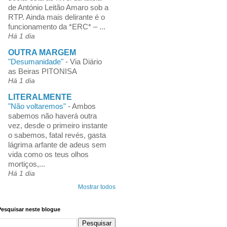
de António Leitão Amaro sob a
RTP. Ainda mais delirante é o
funcionamento da *ERC* – ...
Há 1 dia
OUTRA MARGEM
"Desumanidade"
-
Via Diário
as Beiras PITONISA
Há 1 dia
LITERALMENTE
"Não voltaremos"
-
Ambos
sabemos não haverá outra
vez, desde o primeiro instante
o sabemos, fatal revés, gasta
lágrima arfante de adeus sem
vida como os teus olhos
mortiços,...
Há 1 dia
Mostrar todos
Pesquisar neste blogue