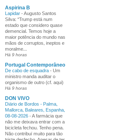
Aspirina B
Lapidar
-
Augusto Santos
Silva: “Trump está num
estado que considero quase
demencial. Temos hoje a
maior potência do mundo nas
mãos de corruptos, ineptos e
moralme...
Há 9 horas
Portugal Contemporâneo
De cabo de esquadra
-
Um
ministro manda auditar o
organismo de outro (cf. aqui)
Há 9 horas
DON VIVO
Diário de Bordos - Palma,
Mallorca, Baleares, Espanha,
08-08-2026
-
A farmácia que
não me deixava entrar com a
bicicleta fechou. Tenho pena.
Não contribuí muito para tâo
triste desfecho. Apesar de ter