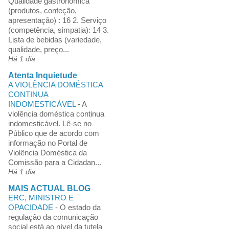
Qualidade gastronómica
(produtos, confeção,
apresentação) : 16 2. Serviço
(competência, simpatia): 14 3.
Lista de bebidas (variedade,
qualidade, preço...
Há 1 dia
Atenta Inquietude
A VIOLÊNCIA DOMÉSTICA
CONTINUA
INDOMESTICÁVEL
-
A
violência doméstica continua
indomesticável. Lê-se no
Público que de acordo com
informação no Portal de
Violência Doméstica da
Comissão para a Cidadan...
Há 1 dia
MAIS ACTUAL BLOG
ERC, MINISTRO E
OPACIDADE
-
O estado da
regulação da comunicação
social está ao nível da tutela