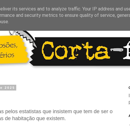
liver its services and to analyze traffic. Your IP address and us
rmance and security metrics to ensure quality of service, gene
buse.
de 2025
C
as pelos estatistas que insistem que tem de ser o
as de habitação que existem.