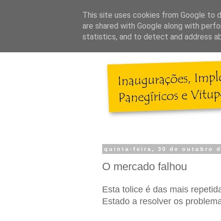
This site uses cookies from Google to de
are shared with Google along with perfo
statistics, and to detect and address a
quinta-feira, 30 de outubro 
O mercado falhou
Esta tolice é das mais repetid
Estado a resolver os problem