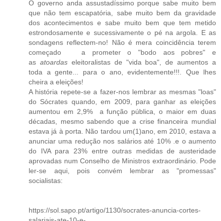
O governo anda assustadíssimo porque sabe muito bem
que não tem escapatória, sabe muito bem da gravidade
dos acontecimentos e sabe muito bem que tem metido
estrondosamente e sucessivamente o pé na argola. E as
sondagens reflectem-no! Não é mera coincidência terem
começado
a prometer o "bodo aos pobres" e
as
atoardas
eleitoralistas de "vida boa", de aumentos a
toda a gente... para o ano, evidentemente!!!. Que lhes
cheira a eleições!
A história repete-se a fazer-nos lembrar as mesmas "loas"
do Sócrates quando, em 2009, para ganhar as eleições
aumentou em 2,9% a função pública, o maior em duas
décadas, mesmo sabendo que a crise financeira mundial
estava já à porta. Não tardou um(1)ano, em 2010, estava a
anunciar uma redução nos salários até 10% .e o aumento
do IVA para 23% entre outras medidas de austeridade
aprovadas num Conselho de Ministros extraordinário. Pode
ler-se aqui, pois convém lembrar as "promessas"
socialistas:
https://sol.sapo.pt/artigo/1130/socrates-anuncia-cortes-
salariais-ate-10-e-