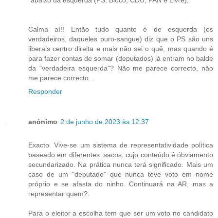
"abaixo da esquerda (PS, Bloco, CDU, PAN e Livre),"
Calma aí!! Então tudo quanto é de esquerda (os
verdadeiros, daqueles puro-sangue) diz que o PS são uns
liberais centro direita e mais não sei o quê, mas quando é
para fazer contas de somar (deputados) já entram no balde
da "verdadeira esquerda"? Não me parece correcto, não
me parece correcto...
Responder
anónimo
2 de junho de 2023 às 12:37
Exacto. Vive-se um sistema de representatividade política
baseado em diferentes sacos, cujo conteúdo é óbviamento
secundarizado. Na prática nunca terá significado. Mais um
caso de um "deputado" que nunca teve voto em nome
próprio e se afasta do ninho. Continuará na AR, mas a
representar quem?.
Para o eleitor a escolha tem que ser um voto no candidato