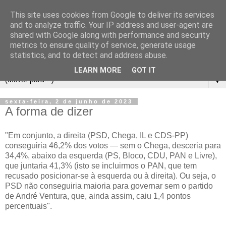
This site uses cookies from Google to deliver its services
and to analyze traffic. Your IP address and user-agent are
shared with Google along with performance and security
metrics to ensure quality of service, generate usage
statistics, and to detect and address abuse.
LEARN MORE
GOT IT
▼
sexta-feira, 2 de junho de 2023
A forma de dizer
"Em conjunto, a direita (PSD, Chega, IL e CDS-PP)
conseguiria 46,2% dos votos — sem o Chega, desceria para
34,4%, abaixo da esquerda (PS, Bloco, CDU, PAN e Livre),
que juntaria 41,3% (isto se incluirmos o PAN, que tem
recusado posicionar-se à esquerda ou à direita). Ou seja, o
PSD não conseguiria maioria para governar sem o partido
de André Ventura, que, ainda assim, caiu 1,4 pontos
percentuais".