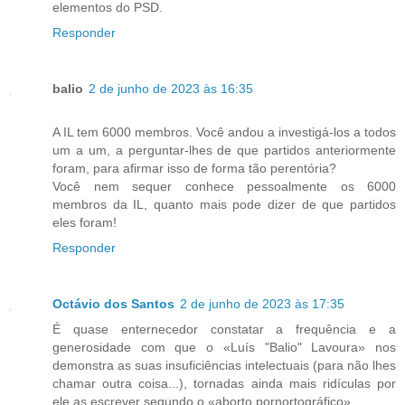
elementos do PSD.
Responder
balio
2 de junho de 2023 às 16:35
A IL tem 6000 membros. Você andou a investigá-los a todos
um a um, a perguntar-lhes de que partidos anteriormente
foram, para afirmar isso de forma tão perentória?
Você nem sequer conhece pessoalmente os 6000
membros da IL, quanto mais pode dizer de que partidos
eles foram!
Responder
Octávio dos Santos
2 de junho de 2023 às 17:35
É quase enternecedor constatar a frequência e a
generosidade com que o «Luís "Balio" Lavoura» nos
demonstra as suas insuficiências intelectuais (para não lhes
chamar outra coisa...), tornadas ainda mais ridículas por
ele as escrever segundo o «aborto pornortográfico».