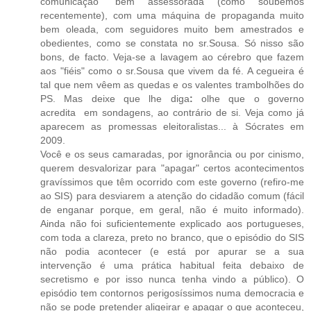
comunicação" bem assessorada (como soubemos
recentemente), com uma máquina de propaganda muito
bem oleada, com seguidores muito bem amestrados e
obedientes, como se constata no sr.Sousa. Só nisso são
bons, de facto. Veja-se a lavagem ao cérebro que fazem
aos "fiéis" como o sr.Sousa que vivem da fé. A cegueira é
tal que nem vêem as quedas e os valentes trambolhões do
PS. Mas deixe que lhe diga
:
olhe que o governo
acredita
em sondagens, ao contrário de si. Veja como já
aparecem as promessas eleitoralistas... à Sócrates em
2009.
Você e os seus camaradas, por ignorância ou por cinismo,
querem desvalorizar para "apagar" certos acontecimentos
gravíssimos que têm ocorrido com este governo (refiro-me
ao SIS) para desviarem a atenção do cidadão comum (fácil
de enganar porque, em geral, não é muito informado).
Ainda não foi suficientemente explicado aos portugueses,
com toda a clareza, preto no branco, que o episódio do SIS
não podia acontecer (e está por apurar se a sua
intervenção é uma prática habitual feita debaixo de
secretismo e por isso nunca tenha vindo a público). O
episódio tem contornos perigosíssimos numa democracia e
não se pode pretender aligeirar e apagar o que aconteceu,