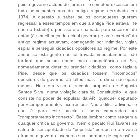
pois o governo actuou de forma e e cometeu excessos em
tudo semelhantes aos do antigo regime derrubado em
1974. A questão é saber se os portugueses querem
regressar a esses tempos em que a antiga Pide estava (e
não do Estado) e por isso era chamada para socorrer de
então (à semelhança do actual governo) e as "secretas" do
antigo regime actuavam, começando por intimidar, vigiar,
espiar e perseguir cidadãos opositores ao regime. Por este
andar, se esta gente não for travada imediatamente, não
tardará que sejam dadas mais competências ao Sis,
nomeadamente deter ou prender cidadãos como fazia a
Pide, desde que os cidadãos fossem "incómodos"
opositores do governo. Já faltou mais... o clima não épara
menos. Haja em vista a recente proposta de Augusto
Santos Silva _numa violação clara da Constituição_ e que
consiste no poder de expulsar da AR qualquer deputado
por «comportamentos incorrectos». Não é difícil adivinhar o
que é para este sujeito e seus camaradas um
"comportamento incorrecto". Basta lembrar como reagem a
qualquer crítica ao governo. Nem o pacato Rui Tavares se
safou de ser apelidado de "populista" porque se atreveu a
afrontou o governo usando a sua liberdade de expressão.