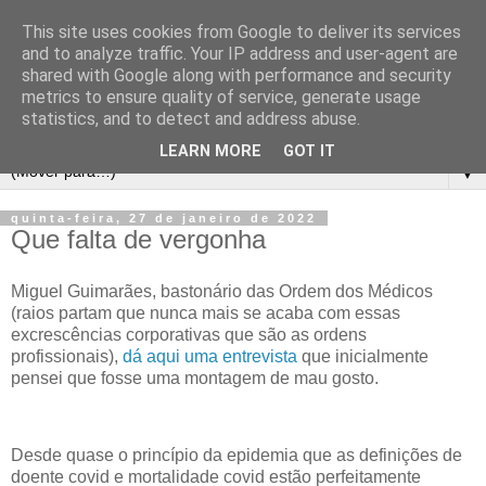
This site uses cookies from Google to deliver its services
and to analyze traffic. Your IP address and user-agent are
shared with Google along with performance and security
metrics to ensure quality of service, generate usage
statistics, and to detect and address abuse.
LEARN MORE
GOT IT
▼
quinta-feira, 27 de janeiro de 2022
Que falta de vergonha
Miguel Guimarães, bastonário das Ordem dos Médicos
(raios partam que nunca mais se acaba com essas
excrescências corporativas que são as ordens
profissionais),
dá aqui uma entrevista
que inicialmente
pensei que fosse uma montagem de mau gosto.
Desde quase o princípio da epidemia que as definições de
doente covid e mortalidade covid estão perfeitamente