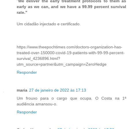
"
We deliver the early treatment protocols to them as
early as we can, and we have a 99.99 percent survival
rate."
Um cidadão injectado e certificado.
https://www.theepochtimes.com/doctors-organization-has-
treated-over-150000-covid-19-patients-with-99-99-percent-
survival_4236896.html?
utm_source=partner&utm_campaign=ZeroHedge
Responder
maria
27 de janeiro de 2022 às 17:13
Um frouxo para o cargo que ocupa. O Costa na 1ª
audiência amansou-o.
Responder