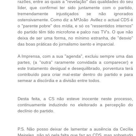
razões, entre as quais a "revelação" das qualidades do seu
líder, que confirmei ter sido juntamente com o partido,
tremendamente injustiçados se não ignorados
ostensivamente. Como diz a MªJoão Avillez o actual CDS é
o "parente pobre" dos
mídia,
e só os "ressentidos internos"
do partido têm tido microfone e palco nas TV's. O que não
deixa de ser uma forma, no mínimo estranha, de "desvio"
das boas práticas do jornalismo isento e imparcial.
A Imprensa, com a sua "agenda", excluiu sempre uma das
partes, (a "outra" raramente convidada a comparecer) e
este tratamento desigual e desequilibrado, porventura terá
contribuído para criar mal-estar dentro do partido e para
semear a discórdia e a divisão entre todos.
Desta feita, a CS não esteve inocente neste processo,
continuamente induzindo no eleitorado a percepção do
declínio do partido.
P.S. Não posso deixar de lamentar a ausência da Cecília
Meireles, não só pela falta que faz ao CDS, mas sobretudo