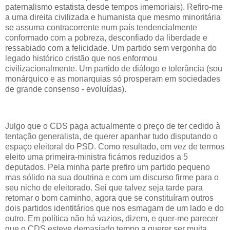
paternalismo estatista desde tempos imemoriais). Refiro-me
a uma direita civilizada e humanista que mesmo minoritária
se assuma contracorrente num país tendencialmente
conformado com a pobreza, desconfiado da liberdade e
ressabiado com a felicidade. Um partido sem vergonha do
legado histórico cristão que nos enformou
civilizacionalmente. Um partido de diálogo e tolerância (sou
monárquico e as monarquias só prosperam em sociedades
de grande consenso - evoluídas).
Julgo que o CDS paga actualmente o preço de ter cedido à
tentação generalista, de querer apanhar tudo disputando o
espaço eleitoral do PSD. Como resultado, em vez de termos
eleito uma primeira-ministra ficámos reduzidos a 5
deputados. Pela minha parte prefiro um partido pequeno
mas sólido na sua doutrina e com um discurso firme para o
seu nicho de eleitorado. Sei que talvez seja tarde para
retomar o bom caminho, agora que se constituíram outros
dois partidos identitários que nos esmagam de um lado e do
outro. Em política não há vazios, dizem, e quer-me parecer
que o CDS esteve demasiado tempo a querer ser muita