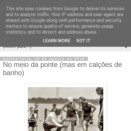
This site uses cookies from Google to deliver its services
and to analyze traffic. Your IP address and user-agent are
shared with Google along with performance and security
metrics to ensure quality of service, generate usage
statistics, and to detect and address abuse.
LEARN MORE
GOT IT
▼
quinta-feira, 25 de agosto de 2016
No meio da ponte (mas em calções de
banho)