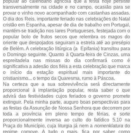
popular ao calendário agrícola que a festa hoje persiste
transversalmente na cidade e no campo, ocasião para se
provar o vinho novo acompanhado com castanhas assadas.
O dia dos Reis, importante feriado nas celebrações do Natal
cristão em Espanha, apesar de dia de trabalho em Portugal,
mantém-se tradição nos lares Portugueses, festejada com o
popular bolo de frutos secos que relembra os magos do
oriente que despojados seguiram a estrela até ao presépio
de Belém. A celebração litúrgica (a Epifania) transitou para
o Domingo seguinte. Quanto à Quarta-feira de Cinzas, uma
espreitadela nas missas do dia confirmará como é
significativa a adesão dos fiéis a esta celebração que marca
o início da estação espiritual mais importante do
cristianismo... o tempo da Quaresma, rumo à Páscoa.
Na certeza que a sua sobrevivência será directamente
proporcional à implantação popular, resta saber o que
advirá das festividades cujos feriados o governo promete
extinguir. Pela minha parte, auguro boas perspectivas para
as festas da Assunção de Nossa Senhora que decorrem por
toda a província em pleno tempo de férias, e sorte
proporcionalmente inversa ao culto do fatídico 5.10 na
Praça do Município, cuja liturgia já nem a
nomenklatura
do
regime comove. A tudo o mais, fica por saber como