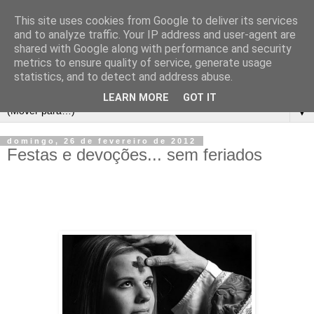
This site uses cookies from Google to deliver its services
and to analyze traffic. Your IP address and user-agent are
shared with Google along with performance and security
metrics to ensure quality of service, generate usage
statistics, and to detect and address abuse.
LEARN MORE
GOT IT
▼
domingo, 26 de fevereiro de 2012
Festas e devoções... sem feriados