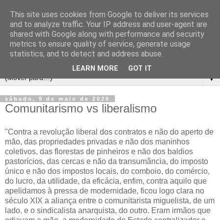
This site uses cookies from Google to deliver its services
and to analyze traffic. Your IP address and user-agent are
shared with Google along with performance and security
metrics to ensure quality of service, generate usage
statistics, and to detect and address abuse.
LEARN MORE
GOT IT
▼
sábado, 9 de maio de 2026
Comunitarismo vs liberalismo
"Contra a revolução liberal dos contratos e não do aperto de
mão, das propriedades privadas e não dos maninhos
coletivos, das florestas de pinheiros e não dos baldios
pastorícios, das cercas e não da transumância, do imposto
único e não dos impostos locais, do comboio, do comércio,
do lucro, da utilidade, da eficácia, enfim, contra aquilo que
apelidamos à pressa de modernidade, ficou logo clara no
século XIX a aliança entre o comunitarista miguelista, de um
lado, e o sindicalista anarquista, do outro. Eram irmãos que