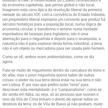
odiavam a mãe, a modernidade do Estado centralizador e
da economia capitalista, que pensa global e não local.
Imaginem esta cena típica da revolução liberal da primeira
metade do século XIX: com a conivência do Estado lisboeta,
um proprietário liberal expropria um convento que produz há
séculos hortaliças para a população local, numa lógica de
economia circular, e transforma o terreno numa herdade
exportadora de laranjas para Inglaterra; isto é uma
aberração para o miguelista e depois para o anarquista; a
natureza não é para explorar desta forma industrial, a terra
não é um objeto ou mercadoria para ser usada pelo homem.
Como se vê, ambos eram ambientalistas, como se diz
agora.
Fala-se muito de miguelismo dentro da caricatura do trono e
do altar, mas o povo miguelista queria saber de outras
coisas: o poder da sua terra devia estar na sua terra e não
em Lisboa. É por isso que prefiro outro “ismo” para
descrever esta mentalidade: é o “campanalismo”, como se
diz ainda em Itália; ou seja, só as pessoas que ouviam o
sino da Vila de Cima tinham o direito de opinar sobre os
destinos da terra; os de Vila de Baixo já não podiam, muito