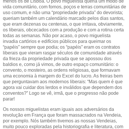
menos os de Lisboa. O povo miguelista queria um modo de
vida comunitário, com fornos, poços e terras comunitárias de
uso comum, e não uma “propriedade privada” do devorista;
queriam também um calendário marcado pelos dias santos,
que eram dezenas ou centenas, o que irritava, obviamente,
os liberais, obcecados com a produção e com a rotina certa
todas as semanas. Não por acaso, o povo miguelista
invadia cartórios e edifícios públicos para queimar os
“papéis” sempre que podia; os “papéis” eram os contratos
liberais que vieram rasgar séculos de comunidade através
da frieza da propriedade privada que se apossou dos
baldios e, como já vimos, de outro espaço comunitário: o
convento, o mosteiro, as ordens religiosas, que formavam
uma economia à margem do Excel do lucro. As freiras bem
que perguntavam aos modernos liberais: “Mas quem é que
agora vai cuidar dos lerdos e inválidos que dependem dos
conventos?” Logo se vê, irmã, que o progresso não pode
parar!
Os nossos miguelistas eram iguais aos adversários da
revolução em França que foram massacrados na Vendeia,
por exemplo. Nós também tivemos as nossas Vendeias,
muito pouco exploradas pela historiografia e literatura, com