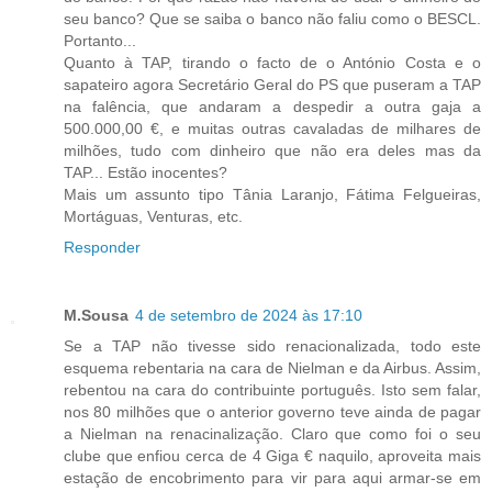
seu banco? Que se saiba o banco não faliu como o BESCL.
Portanto...
Quanto à TAP, tirando o facto de o António Costa e o
sapateiro agora Secretário Geral do PS que puseram a TAP
na falência, que andaram a despedir a outra gaja a
500.000,00 €, e muitas outras cavaladas de milhares de
milhões, tudo com dinheiro que não era deles mas da
TAP... Estão inocentes?
Mais um assunto tipo Tânia Laranjo, Fátima Felgueiras,
Mortáguas, Venturas, etc.
Responder
M.Sousa
4 de setembro de 2024 às 17:10
Se a TAP não tivesse sido renacionalizada, todo este
esquema rebentaria na cara de Nielman e da Airbus. Assim,
rebentou na cara do contribuinte português. Isto sem falar,
nos 80 milhões que o anterior governo teve ainda de pagar
a Nielman na renacinalização. Claro que como foi o seu
clube que enfiou cerca de 4 Giga € naquilo, aproveita mais
estação de encobrimento para vir para aqui armar-se em