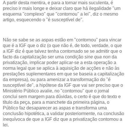
A partir desta mentira, e para a tornar mais suculenta, é
preciso ir mais longe e deixar claro que há ilegalidade "um
esquema "complexo" que "contornou" a lei", diz o mesmo
artigo, esquecendo o "é susceptível de".
Não se sabe se as aspas estão em "contornou" para vincar
que é a IGF que o diz (o que não é, de todo, verdade, o que
a IGF diz é que talvez tenha contornado se se admitir que o
facto da capitalização ser uma condição
sine qua non
da
privatização, implicar poder aplicar-se a esta operação a
norma legal que se aplica à aquisição de acções e não às
prestações suplementares em que se baseia a capitalização
da empresa), ou para amenizar a transformação do "é
susceptível de", a hipótese da IGF que vai ser preciso que o
Ministério Público avalie, no "contornou" que o jornal
conclui sem margem para dúvidas, o certo é que do texto e
título da peça, para a manchete da primeira página, o
Público faz desaparecer as aspas e transforma uma
conclusão hipotética, a validar posteriormente, na conclusão
inequívoca de que a IGF diz que a privatização contornou a
lei.