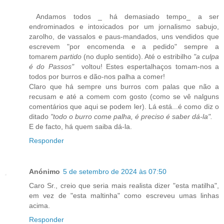
Andamos todos _ há demasiado tempo_ a ser
endrominados e intoxicados por um jornalismo sabujo,
zarolho, de vassalos e paus-mandados, uns vendidos que
escrevem "por encomenda e a pedido" sempre a
tomarem
partido
(no duplo sentido). Até o estribilho
"a culpa
é do Passos"
voltou! Estes espertalhaços tomam-nos a
todos por burros e dão-nos palha a comer!
Claro que há sempre uns burros com palas que não a
recusam e até a comem com gosto (como se vê nalguns
comentários que aqui se podem ler). Lá está...é como diz o
ditado
"todo o burro come palha, é preciso é saber dá-la".
E de facto, há quem saiba dá-la.
Responder
Anónimo
5 de setembro de 2024 às 07:50
Caro Sr., creio que seria mais realista dizer "esta matilha",
em vez de "esta maltinha" como escreveu umas linhas
acima.
Responder