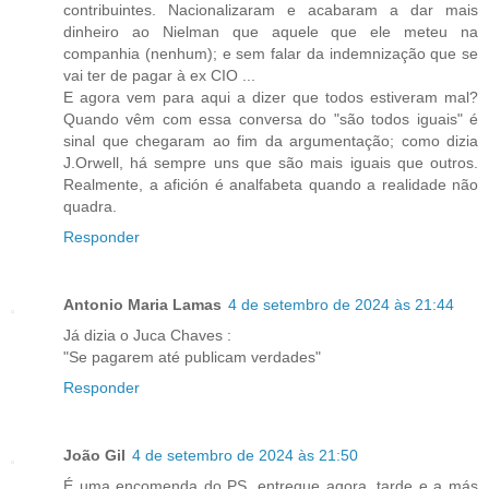
contribuintes. Nacionalizaram e acabaram a dar mais
dinheiro ao Nielman que aquele que ele meteu na
companhia (nenhum); e sem falar da indemnização que se
vai ter de pagar à ex CIO ...
E agora vem para aqui a dizer que todos estiveram mal?
Quando vêm com essa conversa do "são todos iguais" é
sinal que chegaram ao fim da argumentação; como dizia
J.Orwell, há sempre uns que são mais iguais que outros.
Realmente, a afición é analfabeta quando a realidade não
quadra.
Responder
Antonio Maria Lamas
4 de setembro de 2024 às 21:44
Já dizia o Juca Chaves :
"Se pagarem até publicam verdades"
Responder
João Gil
4 de setembro de 2024 às 21:50
É uma encomenda do PS, entregue agora, tarde e a más