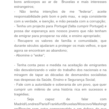
bons anticorpos ao ar de Bruxelas e mais interesses
estrangeiros;
- Não tenha intenções de me "federar", aceite
responsabilidade pelo bom e pelo mau, e seja consistente
com a verdade, e isenção, e mão pesada com a corrupção;
- Tenha um projecto para Portugal (falta cumprir Portugal) e
possa dar esperança aos nossos jovens que não tenham
de emigrar para prosperar na vida; e ensino apropriado;
- Recupere os valores de família e comunidade, que
durante séculos ajudaram a proteger os mais velhos, e que
agora se encontram ao abandono;
- Abomine o "woke";
- Tenha conta peso e medida na aceitação de emigrantes
não desvalorizando o valor do trabalho dos nacionais e na
miragem de tapar as décadas de desmandos socialistas
nas despesas da Saúde, Ensino e Segurança Social;
- Fale com a autoridade e soberania de um povo, que quer
cumprir um milénio de uma história rica em sucessos e
tragédias;
- Seja capaz de falar com
Madrid/Londres/Paris/Frankfurt/Bruxelas/Moscovo/Washingt
on/Pequim sem estar comprometido e em defesa do que