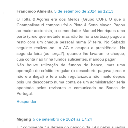
Francisco Almeida
5 de setembro de 2024 às 12:13
O Totta & Açores era dos Mellos (Grupo CUF). O que o
Champalimaud comprou foi o Pinto & Sotto Mayor. Pagou
ao maior accionista, o comendador Manuel Henriques uma
parte (creio que metade mas não tenho a certeza) pagou o
resto com um cheque pessoal numa 6ª feira. No Sábado
seguinte realizou-se a AG e ocupou a presidência. Na
segunda-feira (ou terça?), quando lhe lavaram o cheque,
cuja conta não tinha fundos suficientes, mandou pagar.
Não houve utilização de fundos do banco, mas uma
operação de crédito irregular (o descoberto pagava juros e
não era ilegal) e terá sido regularizada não muito depois
pois um descoberto numa conta de um administrador seria
apontada pelos revisores e comunicada ao Banco de
Portugal.
Responder
Migang
5 de setembro de 2024 às 17:24
É " comovente " a defesa do negócio da TAP pelos sujeitos