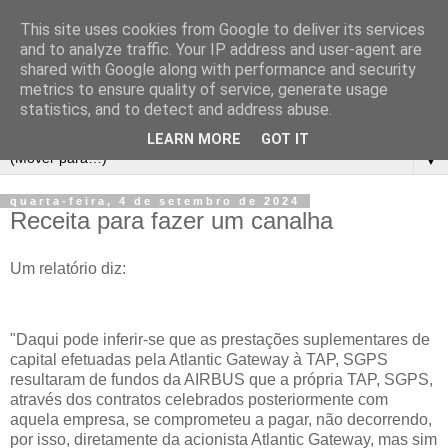
This site uses cookies from Google to deliver its services
and to analyze traffic. Your IP address and user-agent are
shared with Google along with performance and security
metrics to ensure quality of service, generate usage
statistics, and to detect and address abuse.
LEARN MORE
GOT IT
▼
quarta-feira, 4 de setembro de 2024
Receita para fazer um canalha
Um relatório diz:
"Daqui pode inferir-se que as prestações suplementares de
capital efetuadas pela Atlantic Gateway à TAP, SGPS
resultaram de fundos da AIRBUS que a própria TAP, SGPS,
através dos contratos celebrados posteriormente com
aquela empresa, se comprometeu a pagar, não decorrendo,
por isso, diretamente da acionista Atlantic Gateway, mas sim