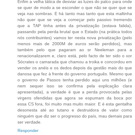
Enfim a velha tática de desviar as luzes do palco para onde
se quer de modo a se esconder o que não se quer que se
veja nas sombras. E há tanto mas tanto que esta maltinha
não quer que se veja a começar pelo passivo tremendo
que a TAP tinha antes da privatização (estava falida),
passando pela perda brutal que o Estado (na prática todos
nós contribuintes) vamos ter nesta nova privatização (pelo
menos mais de 2000M de euros serão perdidos), mas
também pelo que pagaram ao sr Neeleman para a
renacionalizarem e, claro está, pelo facto de ter sido o xor
Sócrates o camarada que chamou a troika e concordou em
vender os anéis e os dedos depois da gestão mais do que
danosa que fez à frente do governo português. Mesmo que
o governo de Passos tenha perdido aqui uns milhões (e
nem sequer isso se confirma pela explicação clara
apresentada), a verdade é que a perda provocada pelas
virgens ofendidas que agora se espumam da boca por
essa CS fora, foi muito mas muito maior. E é esta gentalha
desonesta até ao tutano e destruidora de valor como
ninguém que diz ser o progresso do país, mau demais para
ser verdade.
Responder