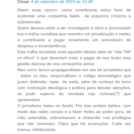
César
4 de setembro de 2024 às 12:48
Deem esse cancro: como contribuinte estou farto de
sustentar uma conpanhia falida , de prejuizos crónicos e
substanciais.
Quem deveria estar a ser investigado a sério e processado
era a tralha socialista que reverteu um privatização e meteu
o contribuinte a pagar novamente um sorvedouro de
despesa e incompetência.
Esta tralha socialista mais aqueles idiotas úteis do "não TAP
os olhos" é que deveriam estar a pagar do seu bolso esta
gestão danosa de una companhia aerea.
Mas como temos propagandistas em vez de jornalistas que
, todos os dias, emporcalham o código deontológico que
juram defender, nada de nada, além de cortinas de fumo
com motivação ideológica e política para desviar atenções,
se pode esperar de vwrdade nas notícias(?) que
apresentam.
O jornalismo bateu no fundo. Por isso andam falidos, com
medo das redes sociais e a fazer fretes ao poder para, de
mão estendida, sobreviverem a chafurdar nos privilégios
que não merecem. Claro que há exceoções. Cada vez
menos, infelizmente.