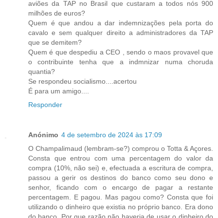
aviões da TAP no Brasil que custaram a todos nós 900
milhões de euros?
Quem é que andou a dar indemnizações pela porta do
cavalo e sem qualquer direito a administradores da TAP
que se demitem?
Quem é que despediu a CEO , sendo o maos provavel que
o contribuinte tenha que a indmnizar numa choruda
quantia?
Se respondeu socialismo....acertou
É para um amigo....
Responder
Anónimo
4 de setembro de 2024 às 17:09
O Champalimaud (lembram-se?) comprou o Totta & Açores.
Consta que entrou com uma percentagem do valor da
compra (10%, não sei) e, efectuada a escritura de compra,
passou a gerir os destinos do banco como seu dono e
senhor, ficando com o encargo de pagar a restante
percentagem. E pagou. Mas pagou como? Consta que foi
utilizando o dinheiro que existia no próprio banco. Era dono
do banco. Por que razão não haveria de usar o dinheiro do