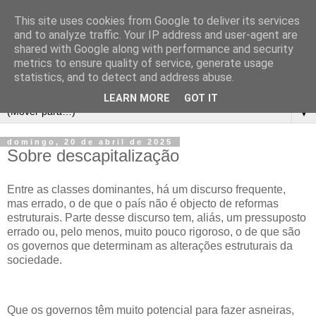
This site uses cookies from Google to deliver its services
and to analyze traffic. Your IP address and user-agent are
shared with Google along with performance and security
metrics to ensure quality of service, generate usage
statistics, and to detect and address abuse.
LEARN MORE
GOT IT
▼
domingo, 20 de abril de 2025
Sobre descapitalização
Entre as classes dominantes, há um discurso frequente,
mas errado, o de que o país não é objecto de reformas
estruturais. Parte desse discurso tem, aliás, um pressuposto
errado ou, pelo menos, muito pouco rigoroso, o de que são
os governos que determinam as alterações estruturais da
sociedade.
Que os governos têm muito potencial para fazer asneiras,