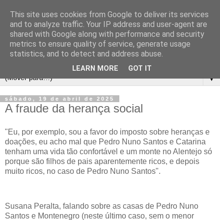
This site uses cookies from Google to deliver its services
and to analyze traffic. Your IP address and user-agent are
shared with Google along with performance and security
metrics to ensure quality of service, generate usage
statistics, and to detect and address abuse.
LEARN MORE
GOT IT
▼
sábado, 19 de abril de 2025
A fraude da herança social
"Eu, por exemplo, sou a favor do imposto sobre heranças e
doações, eu acho mal que Pedro Nuno Santos e Catarina
tenham uma vida tão confortável e um monte no Alentejo só
porque são filhos de pais aparentemente ricos, e depois
muito ricos, no caso de Pedro Nuno Santos".
Susana Peralta, falando sobre as casas de Pedro Nuno
Santos e Montenegro (neste último caso, sem o menor