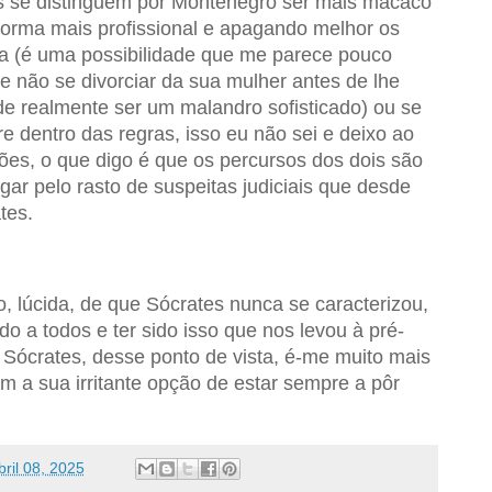
ois se distinguem por Montenegro ser mais macaco
 forma mais profissional e apagando melhor os
ma (é uma possibilidade que me parece pouco
 de não se divorciar da sua mulher antes de lhe
de realmente ser um malandro sofisticado) ou se
e dentro das regras, isso eu não sei e deixo ao
sões, o que digo é que os percursos dos dois são
lgar pelo rasto de suspeitas judiciais que desde
tes.
o, lúcida, de que Sócrates nunca se caracterizou,
do a todos e ter sido isso que nos levou à pré-
e Sócrates, desse ponto de vista, é-me muito mais
 a sua irritante opção de estar sempre a pôr
bril 08, 2025