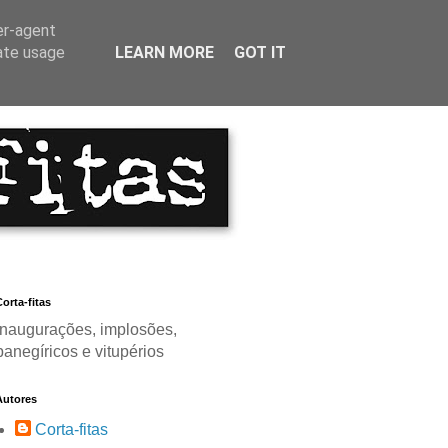
er-agent
rate usage
LEARN MORE
GOT IT
orta-fitas
Inaugurações, implosões,
panegíricos e vitupérios
Autores
Corta-fitas