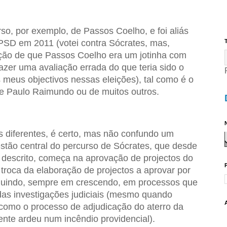
rso, por exemplo, de Passos Coelho, e foi aliás
 PSD em 2011 (votei contra Sócrates, mas,
T
ção de que Passos Coelho era um jotinha com
fazer uma avaliação errada do que teria sido o
meus objectivos nessas eleições), tal como é o
e Paulo Raimundo ou de muitos outros.
N
os diferentes, é certo, mas não confundo um
stão central do percurso de Sócrates, que desde
o descrito, começa na aprovação de projectos do
troca da elaboração de projectos a aprovar por
guindo, sempre em crescendo, em processos que
das investigações judiciais (mesmo quando
omo o processo de adjudicação do aterro da
nte ardeu num incêndio providencial).