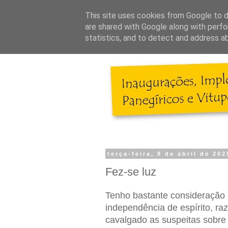
This site uses cookies from Google to de
are shared with Google along with perfo
statistics, and to detect and address a
terça-feira, 8 de abril de 202
Fez-se luz
Tenho bastante consideração 
independência de espírito, r
cavalgado as suspeitas sobre