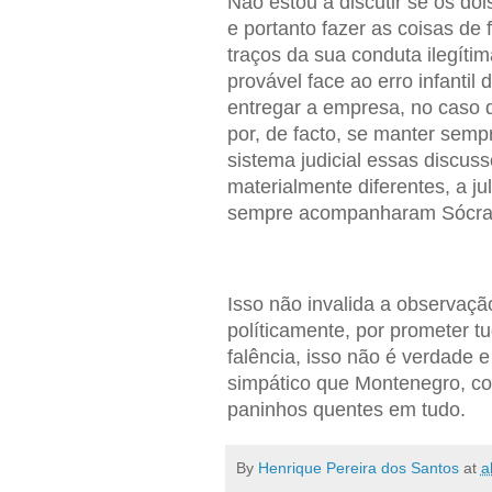
Não estou a discutir se os d
e portanto fazer as coisas de
traços da sua conduta ilegíti
provável face ao erro infantil
entregar a empresa, no caso 
por, de facto, se manter sempr
sistema judicial essas discus
materialmente diferentes, a ju
sempre acompanharam Sócra
Isso não invalida a observaçã
políticamente, por prometer tu
falência, isso não é verdade 
simpático que Montenegro, com
paninhos quentes em tudo.
By
Henrique Pereira dos Santos
at
a