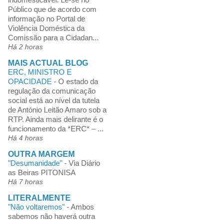
Público que de acordo com
informação no Portal de
Violência Doméstica da
Comissão para a Cidadan...
Há 2 horas
MAIS ACTUAL BLOG
ERC, MINISTRO E
OPACIDADE
-
O estado da
regulação da comunicação
social está ao nível da tutela
de António Leitão Amaro sob a
RTP. Ainda mais delirante é o
funcionamento da *ERC* – ...
Há 4 horas
OUTRA MARGEM
"Desumanidade"
-
Via Diário
as Beiras PITONISA
Há 7 horas
LITERALMENTE
"Não voltaremos"
-
Ambos
sabemos não haverá outra