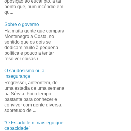
oposição ao eucalipto, a tal
ponto que, num incêndio em
qu...
Sobre o governo
Há muita gente que compara
Montenegro a Costa, no
sentido que os dois se
dedicam muito à pequena
política e pouco a tentar
resolver coisas r...
O saudosismo ou a
insegurança
Regressei, anteontem, de
uma estadia de uma semana
na Sérvia. Foi o tempo
bastante para conhecer e
conviver com gente diversa,
sobretudo de ...
"O Estado tem mais ego que
capacidade"