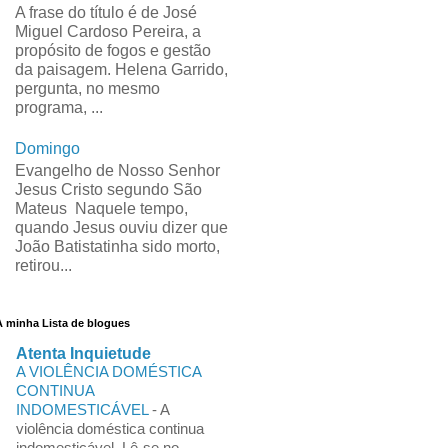
A frase do título é de José
Miguel Cardoso Pereira, a
propósito de fogos e gestão
da paisagem. Helena Garrido,
pergunta, no mesmo
programa, ...
Domingo
Evangelho de Nosso Senhor
Jesus Cristo segundo São
Mateus Naquele tempo,
quando Jesus ouviu dizer que
João Batistatinha sido morto,
retirou...
A minha Lista de blogues
Atenta Inquietude
A VIOLÊNCIA DOMÉSTICA
CONTINUA
INDOMESTICÁVEL
-
A
violência doméstica continua
indomesticável. Lê-se no