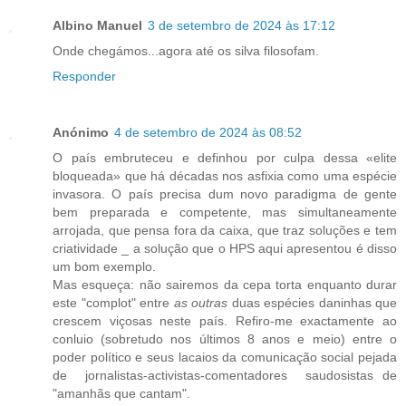
Albino Manuel
3 de setembro de 2024 às 17:12
Onde chegámos...agora até os silva filosofam.
Responder
Anónimo
4 de setembro de 2024 às 08:52
O país embruteceu e definhou por culpa dessa «elite
bloqueada» que há décadas nos asfixia como uma espécie
invasora. O país precisa dum novo paradigma de gente
bem preparada e competente, mas simultaneamente
arrojada, que pensa fora da caixa, que traz soluções e tem
criatividade _ a solução que o HPS aqui apresentou é disso
um bom exemplo.
Mas esqueça: não sairemos da cepa torta enquanto durar
este "complot" entre
as outras
duas espécies daninhas que
crescem viçosas neste país. Refiro-me exactamente ao
conluio (sobretudo nos últimos 8 anos e meio) entre o
poder político e seus lacaios da
comunicação social pejada
de jornalistas-activistas-comentadores saudosistas de
"amanhãs que cantam".