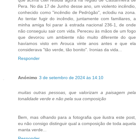
que acima citei residia agora na região de Castanheira de
Pera. No dia 17 de Junho desse ano, um violento incêndio,
conhecido como "incêndio de Pedrógão", eclodiu na zona.
Ao tentar fugir do incêndio, juntamente com familiares, a
minha amiga foi parar à estrada nacional 236-1, de onde
não conseguiu sair com vida. Pereceu às mãos de um fogo
que devorou um ambiente não muito diferente do que
havíamos visto em Arouca vinte anos antes e que ela
considerava "tão verde, tão bonito". Ironias da vida...
Responder
Anónimo
3 de setembro de 2024 às 14:10
muitas outras pessoas, que valorizam a paisagem pela
tonalidade verde e não pela sua composição
Bem, mas olhando para a fotografia que ilustra este post,
eu não consigo distinguir qual a composição de toda aquela
manta verde...
Responder