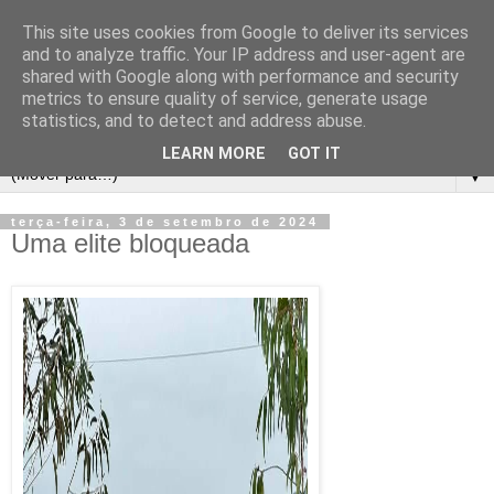
This site uses cookies from Google to deliver its services
and to analyze traffic. Your IP address and user-agent are
shared with Google along with performance and security
metrics to ensure quality of service, generate usage
statistics, and to detect and address abuse.
LEARN MORE
GOT IT
▼
terça-feira, 3 de setembro de 2024
Uma elite bloqueada