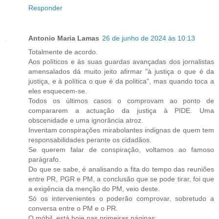
Responder
Antonio Maria Lamas
26 de junho de 2024 às 10:13
Totalmente de acordo.
Aos políticos e às suas guardas avançadas dos jornalistas
amensalados dá muito jeito afirmar "à justiça o que é da
justiça, e à política o que é da politica", mas quando toca a
eles esquecem-se.
Todos os últimos casos o comprovam ao ponto de
compararem a actuação da justiça à PIDE. Uma
obscenidade e uma ignorância atroz.
Inventam conspirações mirabolantes indignas de quem tem
responsabilidades perante os cidadãos.
Se querem falar de conspiração, voltamos ao famoso
parágrafo.
Do que se sabe, é analisando a fita do tempo das reuniões
entre PR, PGR e PM, a conclusão que se pode tirar, foi que
a exigência da menção do PM, veio deste.
Só os intervenientes o poderão comprovar, sobretudo a
conversa entre o PM e o PR.
O móbil, está hoje nas primeiras páginas: