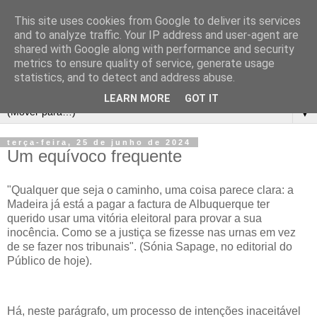
This site uses cookies from Google to deliver its services
and to analyze traffic. Your IP address and user-agent are
shared with Google along with performance and security
metrics to ensure quality of service, generate usage
statistics, and to detect and address abuse.
LEARN MORE
GOT IT
▼
terça-feira, 25 de junho de 2024
Um equívoco frequente
"Qualquer que seja o caminho, uma coisa parece clara: a
Madeira já está a pagar a factura de Albuquerque ter
querido usar uma vitória eleitoral para provar a sua
inocência. Como se a justiça se fizesse nas urnas em vez
de se fazer nos tribunais". (Sónia Sapage, no editorial do
Público de hoje).
Há, neste parágrafo, um processo de intenções inaceitável