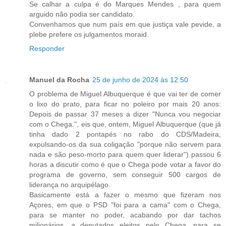
Se calhar a culpa é do Marques Mendes , para quem
arguido não podia ser candidato.
Convenhamos que num país em que justiça vale pevide, a
plebe prefere os julgamentos moraid.
Responder
Manuel da Rocha
25 de junho de 2024 às 12:50
O problema de Miguel Albuquerque é que vai ter de comer
o lixo do prato, para ficar no poleiro por mais 20 anos:
Depois de passar 37 meses a dizer "Nunca vou negociar
com o Chega.", eis que, ontem, Miguel Albuquerque (que já
tinha dado 2 pontapés no rabo do CDS/Madeira,
expulsando-os da sua coligação "porque não servem para
nada e são peso-morto para quem quer liderar") passou 6
horas a discutir como é que o Chega pode votar a favor do
programa de governo, sem conseguir 500 cargos de
liderança no arquipélago.
Basicamente está a fazer o mesmo que fizeram nos
Açores, em que o PSD "foi para a cama" com o Chega,
para se manter no poder, acabando por dar tachos
milionários, a deputados eleitos pelo Chega, para se