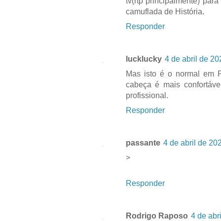
tv(rtp principalmente) par
camuflada de História.
Responder
lucklucky
4 de abril de 20
Mas isto é o normal em P
cabeça é mais confortável
profissional.
Responder
passante
4 de abril de 20
>
Responder
Rodrigo Raposo
4 de abr