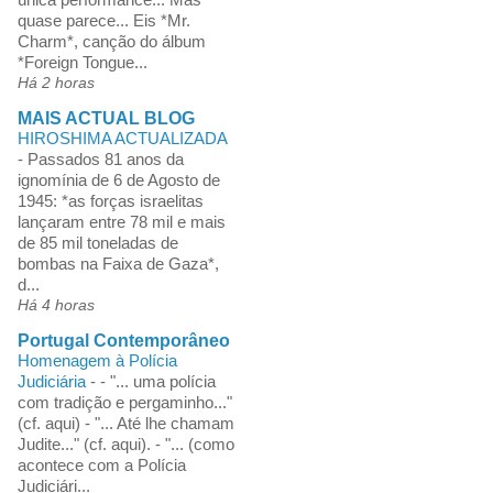
quase parece... Eis *Mr.
Charm*, canção do álbum
*Foreign Tongue...
Há 2 horas
MAIS ACTUAL BLOG
HIROSHIMA ACTUALIZADA
-
Passados 81 anos da
ignomínia de 6 de Agosto de
1945: *as forças israelitas
lançaram entre 78 mil e mais
de 85 mil toneladas de
bombas na Faixa de Gaza*,
d...
Há 4 horas
Portugal Contemporâneo
Homenagem à Polícia
Judiciária
-
- "... uma polícia
com tradição e pergaminho..."
(cf. aqui) - "... Até lhe chamam
Judite..." (cf. aqui). - "... (como
acontece com a Polícia
Judiciári...