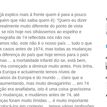
já explico mais à frente quem é para a pouco
lguém que não saiba quem é): "Quero eu dizer
T
ealmente muito diferente do ponto de vista
e se nós hoje nos olhássemos ao espelho e
grafia de 74 reflectida nós não nos
mos não, este não é o nosso país ... tudo o que
 casos antes de 1974, mas todas as mudanças
diferença do país que hoje temos para o país
N
s ... a mortalidade infantil diz-se, está bem,
tinha começado a diminuir muito antes. Pois tinha,
 Europa e actualmente temos níveis de
baixos da Europa e do mundo ... claro que a
 aumentando, mas muito devagarinho ... em 74
ão era analfabeta, isto é uma coisa gravíssima
to mudanças, e mudámos antes de 74, até
as foram muito tímidas ... é muito importante
olocá-los em contexto ... temos várias profissões