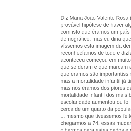
Diz Maria João Valente Rosa (
provável hipótese de haver a
com isto que éramos um país r
demográfico, mas eu diria qu
víssemos esta imagem da demo
reconhecíamos de todo e dizía
aconteceu começou em muitos
que se deram e que marcam a 
que éramos são importantíssima
mas a mortalidade infantil já 
mas nós éramos dos piores da
mortalidade infantil dos mais 
escolaridade aumentou ou foi
cerca de um quarto da populaç
... mesmo que tivéssemos fei
chegarmos a 74, essas mudanç
olharmos para estes dados e c