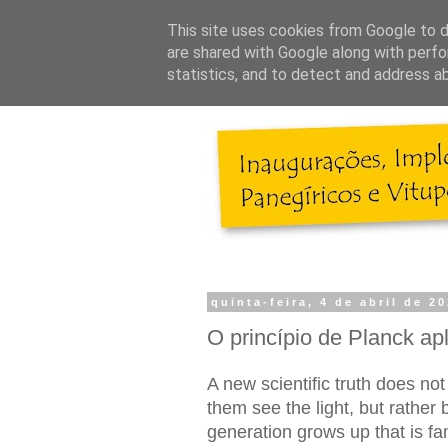
This site uses cookies from Google to de
are shared with Google along with perfo
statistics, and to detect and address a
quinta-feira, 4 de abril de 2
O princípio de Planck a
A new scientific truth does no
them see the light, but rather
generation grows up that is famil