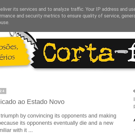
liver its services and to analyze traffic. Your IP address and us
rmance and security metrics to ensure quality of service, gene
buse.
024
C
plicado ao Estado Novo
t triumph by convincing its opponents and making
 because its opponents eventually die and a new
iar with it ...