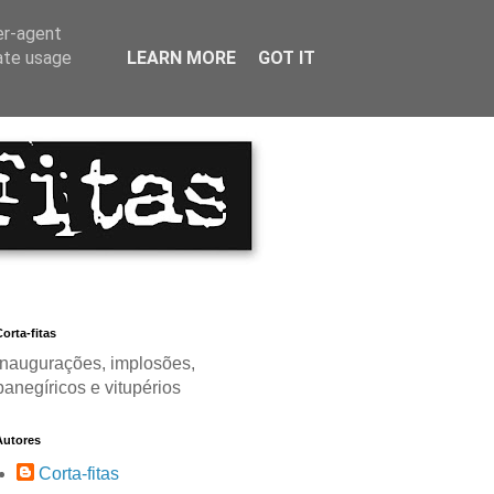
er-agent
rate usage
LEARN MORE
GOT IT
orta-fitas
Inaugurações, implosões,
panegíricos e vitupérios
Autores
Corta-fitas