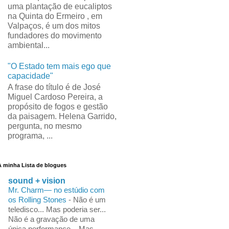
uma plantação de eucaliptos
na Quinta do Ermeiro , em
Valpaços, é um dos mitos
fundadores do movimento
ambiental...
"O Estado tem mais ego que
capacidade"
A frase do título é de José
Miguel Cardoso Pereira, a
propósito de fogos e gestão
da paisagem. Helena Garrido,
pergunta, no mesmo
programa, ...
A minha Lista de blogues
sound + vision
Mr. Charm— no estúdio com
os Rolling Stones
-
Não é um
teledisco... Mas poderia ser...
Não é a gravação de uma
única performance... Mas