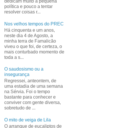
dedicam muito à pequena
política e pouco a tentar
resolver coisas r...
Nos velhos tempos do PREC
Há cinquenta e um anos,
neste dia 4 de Agosto, a
minha terra de Famalicão
viveu o que foi, de certeza, o
mais conturbado momento de
toda a s...
O saudosismo ou a
insegurança
Regressei, anteontem, de
uma estadia de uma semana
na Sérvia. Foi o tempo
bastante para conhecer e
conviver com gente diversa,
sobretudo de ...
O mito de veiga de Lila
O arranque de eucaliptos de