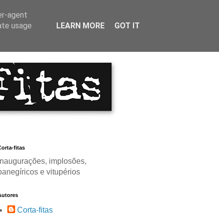
er-agent
rate usage
LEARN MORE
GOT IT
orta-fitas
Inaugurações, implosões,
panegíricos e vitupérios
Autores
Corta-fitas