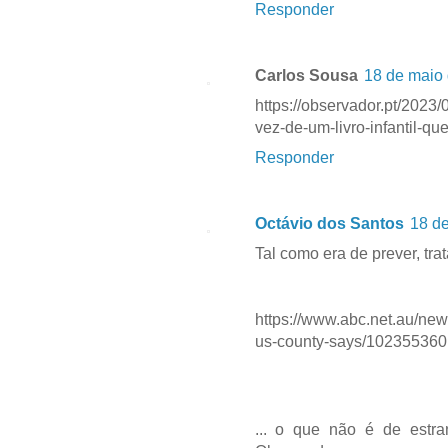
Responder
Carlos Sousa
18 de maio 
https://observador.pt/2023/
vez-de-um-livro-infantil-
Responder
Octávio dos Santos
18 de
Tal como era de prever, tra
https://www.abc.net.au/ne
us-county-says/102355360
... o que não é de estra