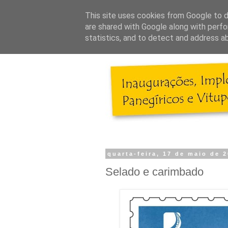
This site uses cookies from Google to de
are shared with Google along with perfo
statistics, and to detect and address a
quarta-feira, 17 de maio de 
Selado e carimbado