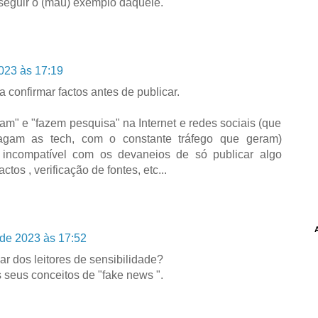
seguir o (mau) exemplo daquele.
023 às 17:19
 confirmar factos antes de publicar.
m" e "fazem pesquisa" na Internet e redes sociais (que
agam as tech, com o constante tráfego que geram)
 incompatível com os devaneios de só publicar algo
tos , verificação de fontes, etc...
de 2023 às 17:52
ar dos leitores de sensibilidade?
s seus conceitos de "fake news ".