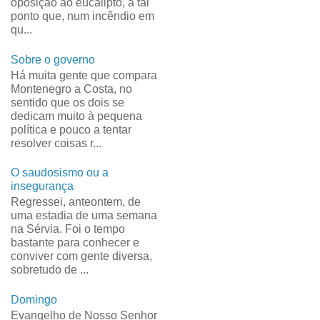
oposição ao eucalipto, a tal
ponto que, num incêndio em
qu...
Sobre o governo
Há muita gente que compara
Montenegro a Costa, no
sentido que os dois se
dedicam muito à pequena
política e pouco a tentar
resolver coisas r...
O saudosismo ou a
insegurança
Regressei, anteontem, de
uma estadia de uma semana
na Sérvia. Foi o tempo
bastante para conhecer e
conviver com gente diversa,
sobretudo de ...
Domingo
Evangelho de Nosso Senhor