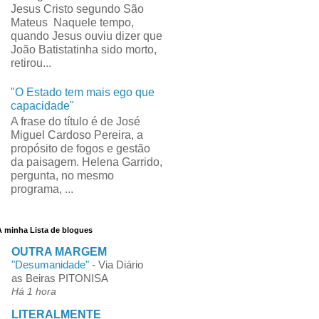
Jesus Cristo segundo São
Mateus Naquele tempo,
quando Jesus ouviu dizer que
João Batistatinha sido morto,
retirou...
"O Estado tem mais ego que
capacidade"
A frase do título é de José
Miguel Cardoso Pereira, a
propósito de fogos e gestão
da paisagem. Helena Garrido,
pergunta, no mesmo
programa, ...
A minha Lista de blogues
OUTRA MARGEM
"Desumanidade"
-
Via Diário
as Beiras PITONISA
Há 1 hora
LITERALMENTE