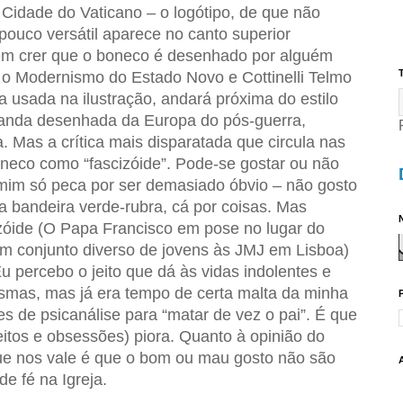
a Cidade do Vaticano – o logótipo, de que não
 pouco versátil aparece no canto superior
em crer que o boneco é desenhado por alguém
T
 o Modernismo do Estado Novo e Cottinelli Telmo
a usada na ilustração, andará próxima do estilo
 banda desenhada da Europa do pós-guerra,
 Mas a crítica mais disparatada que circula nas
boneco como “fascizóide”. Pode-se gostar ou não
 mim só peca por ser demasiado óbvio – não gosto
da bandeira verde-rubra, cá por coisas. Mas
N
izóide (O Papa Francisco em pose no lugar do
um conjunto diverso de jovens às JMJ em Lisboa)
Eu percebo o jeito que dá às vidas indolentes e
smas, mas já era tempo de certa malta da minha
 de psicanálise para “matar de vez o pai”. É que
itos e obsessões) piora. Quanto à opinião do
ue nos vale é que o bom ou mau gosto não são
e fé na Igreja.