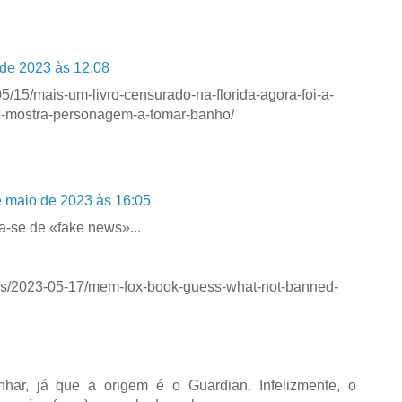
de 2023 às 12:08
05/15/mais-um-livro-censurado-na-florida-agora-foi-a-
que-mostra-personagem-a-tomar-banho/
 maio de 2023 às 16:05
ta-se de «fake news»...
ws/2023-05-17/mem-fox-book-guess-what-not-banned-
nhar, já que a origem é o Guardian. Infelizmente, o