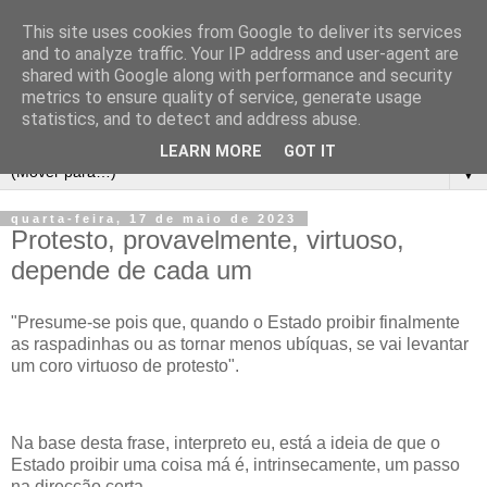
This site uses cookies from Google to deliver its services
and to analyze traffic. Your IP address and user-agent are
shared with Google along with performance and security
metrics to ensure quality of service, generate usage
statistics, and to detect and address abuse.
LEARN MORE
GOT IT
▼
quarta-feira, 17 de maio de 2023
Protesto, provavelmente, virtuoso,
depende de cada um
"Presume-se pois que, quando o Estado proibir finalmente
as raspadinhas ou as tornar menos ubíquas, se vai levantar
um coro virtuoso de protesto".
Na base desta frase, interpreto eu, está a ideia de que o
Estado proibir uma coisa má é, intrinsecamente, um passo
na direcção certa.