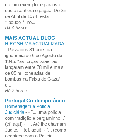
e é um exemplo: é para isto
que a senhora é paga... Do 25
de Abril de 1974 resta
*"pouco"*: no...
Há 6 horas
MAIS ACTUAL BLOG
HIROSHIMA ACTUALIZADA
-
Passados 81 anos da
ignomínia de 6 de Agosto de
1945: *as forças israelitas
lançaram entre 78 mil e mais
de 85 mil toneladas de
bombas na Faixa de Gaza*,
d...
Há 7 horas
Portugal Contemporâneo
Homenagem à Polícia
Judiciária
-
- "... uma polícia
com tradição e pergaminho..."
(cf. aqui) - "... Até lhe chamam
Judite..." (cf. aqui). - "... (como
acontece com a Polícia