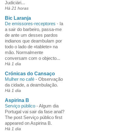
Judiciári...
Há 21 horas
Bic Laranja
De emissores-receptores
-
Ia
a sair do barbeiro, passa-me
de ante um desses pardos
indianos que deambulam por
todo o lado de «tablete» na
mão. Normalmente
conversam com o objecto...
Há 1 dia
Crónicas do Cansaço
Mulher no café
-
Observação
da cidade, a deambulação.
Há 1 dia
Aspirina B
Serviço público
-
Algum dia
Portugal vai sair da fase anal?
The post Serviço público first
appeared on Aspirina B.
Há 1 dia