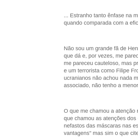
... Estranho tanto ênfase na m
quando comparada com a eficá
Não sou um grande fã de Henr
que dá e, por vezes, me parec
me pareceu cauteloso, mas pr
e um terrorista como Filipe F
ucranianos não achou nada mel
associado, não tenho a menor
O que me chamou a atenção nes
que chamou as atenções dos ed
nefastos das máscaras nas es
vantagens" mas sim o que cit