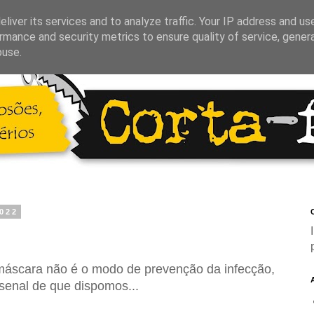
liver its services and to analyze traffic. Your IP address and us
rmance and security metrics to ensure quality of service, gene
buse.
2022
C
 máscara não é o modo de prevenção da infecção,
enal de que dispomos...