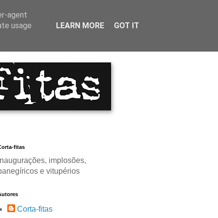
er-agent
rate usage
LEARN MORE
GOT IT
orta-fitas
Inaugurações, implosões,
panegíricos e vitupérios
Autores
Corta-fitas