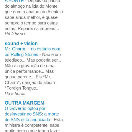
A PONTE
-
Depois da pausa
do almoço na lida do Monte,
que com a abafura do Alentejo
sabe ainda melhor, é quase
sempre o tempo para estas
notas. Reparei na imprens...
Há 2 horas
sound + vision
Mr. Charm— no estúdio com
os Rolling Stones
-
Não é um
teledisco... Mas poderia ser...
Não é a gravação de uma
única performance... Mas
quase parece... Eis *Mr.
Charm*, canção do álbum
*Foreign Tongue...
Há 5 horas
OUTRA MARGEM
O Governo optou por
desinvestir no SNS: a morte
do SNS está anunciada
-
Esta
ministra é competente, sabe
muito bem o que tem a fazer