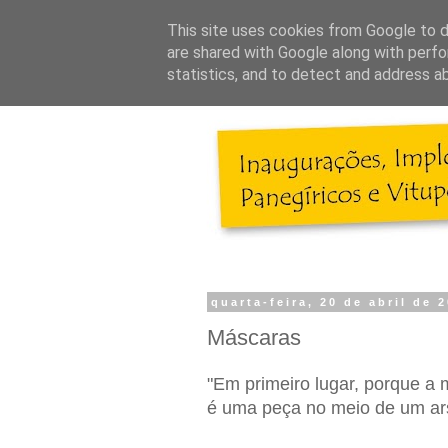
This site uses cookies from Google to de
are shared with Google along with perfo
statistics, and to detect and address a
quarta-feira, 20 de abril de 
Máscaras
"Em primeiro lugar, porque a
é uma peça no meio de um ars