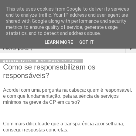
This site uses cookies from Google to deliver its services
and to analyze traffic. Your IP address and user-agent are
shared with Google along with performance and security
metrics to ensure quality of service, generate usage
statistics, and to detect and address abuse.
LEARN MORE
GOT IT
▼
quinta-feira, 8 de maio de 2025
Como se responsabilizam os
responsáveis?
Acordei com uma pergunta na cabeça: quem é responsável,
e com que fundamentação, pela ausência de serviços
mínimos na greve da CP em curso?
Com mais dificuldade que a transparência aconselharia,
consegui respostas concretas.