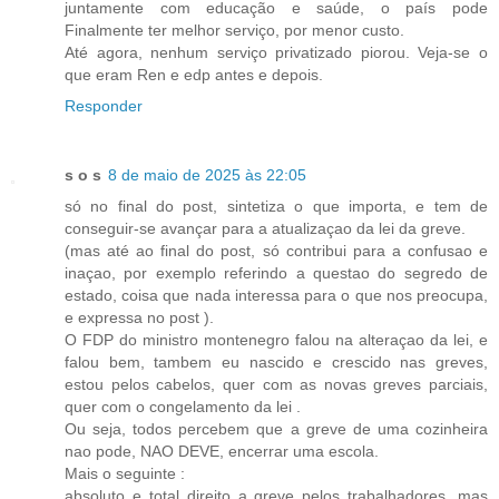
juntamente com educação e saúde, o país pode
Finalmente ter melhor serviço, por menor custo.
Até agora, nenhum serviço privatizado piorou. Veja-se o
que eram Ren e edp antes e depois.
Responder
s o s
8 de maio de 2025 às 22:05
só no final do post, sintetiza o que importa, e tem de
conseguir-se avançar para a atualizaçao da lei da greve.
(mas até ao final do post, só contribui para a confusao e
inaçao, por exemplo referindo a questao do segredo de
estado, coisa que nada interessa para o que nos preocupa,
e expressa no post ).
O FDP do ministro montenegro falou na alteraçao da lei, e
falou bem, tambem eu nascido e crescido nas greves,
estou pelos cabelos, quer com as novas greves parciais,
quer com o congelamento da lei .
Ou seja, todos percebem que a greve de uma cozinheira
nao pode, NAO DEVE, encerrar uma escola.
Mais o seguinte :
absoluto e total direito a greve pelos trabalhadores, mas