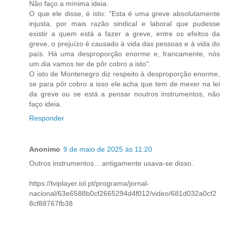
Não faço a mínima ideia.
O que ele disse, é isto: "Esta é uma greve absolutamente
injusta, por mais razão sindical e laboral que pudesse
existir a quem está a fazer a greve, entre os efeitos da
greve, o prejuízo é causado à vida das pessoas e à vida do
país. Há uma desproporção enorme e, francamente, nós
um dia vamos ter de pôr cobro a isto".
O isto de Montenegro diz respeito à desproporção enorme,
se para pôr cobro a isso ele acha que tem de mexer na lei
da greve ou se está a pensar noutros instrumentos, não
faço ideia.
Responder
Anonimo
9 de maio de 2025 às 11:20
Outros instrumentos... antigamente usava-se disso.
https://tviplayer.iol.pt/programa/jornal-
nacional/63e6588b0cf2665294d4f012/video/681d032a0cf2
8cf88767fb38