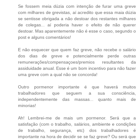
Se fossem meia dúzia com intenção de furar uma greve
com milhares de grevistas, aí acredito que essa maia dúzia
se sentisse obrigada a não destoar dos restantes milhares
de colegas... aí poderia haver o efeito de não querer
destoar. Mas aparentemente não é esse o caso, segundo o
post e alguns comentários!
E não esquecer que quem faz greve, não recebe o salário
dos dias de greve e potencialmente perde outras
remunerações/compensaçoes/premios resultantes da
assiduidade anual. Esse é um bom incentivo para não fazer
uma greve com a qual não se concorda!
Outro pormenor importante é que haverá muitos
trabalhadores que seguem a sua consciência,
independentemente das massas... quanto mais de
minorias!
Ah! Lembrei-me de mais um pormenor. Será que a
satisfação (com o trabalho, salários, ambiente e condições
de trabalho, segurança, etc) dos trabalhadores é
importante na hora de decidir se se faz greve? Ou será que