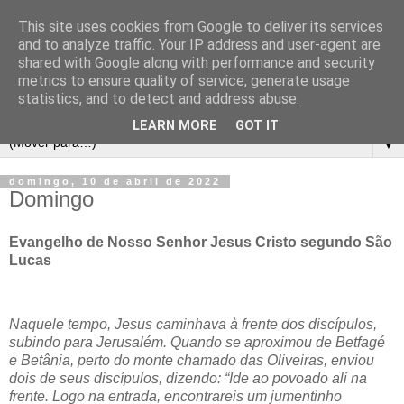
This site uses cookies from Google to deliver its services
and to analyze traffic. Your IP address and user-agent are
shared with Google along with performance and security
metrics to ensure quality of service, generate usage
statistics, and to detect and address abuse.
LEARN MORE
GOT IT
▼
domingo, 10 de abril de 2022
Domingo
Evangelho de Nosso Senhor Jesus Cristo segundo São
Lucas
Naquele tempo, Jesus caminhava à frente dos discípulos,
subindo para Jerusalém. Quando se aproximou de Betfagé
e Betânia, perto do monte chamado das Oliveiras, enviou
dois de seus discípulos, dizendo: “Ide ao povoado ali na
frente. Logo na entrada, encontrareis um jumentinho