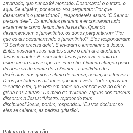
amarrado, que nunca foi montado. Desamarrai-o e trazei-o
aqui. Se alguém, por acaso, vos perguntar: ‘Por que
desamarrais o jumentinho?’, respondereis assim: ‘O Senhor
precisa dele'”. Os enviados partiram e encontraram tudo
exatamente como Jesus lhes havia dito. Quando
desamarravam o jumentinho, os donos perguntaram: “Por
que estais desamarrando o jumentinho?” Eles responderam:
“O Senhor precisa dele”. E levaram o jumentinho a Jesus.
Então puseram seus mantos sobre o animal e ajudaram
Jesus a montar. E, enquanto Jesus passava, o povo ia
estendendo suas roupas no caminho. Quando chegou perto
da descida do monte das Oliveiras, a multidão dos
discípulos, aos gritos e cheia de alegria, começou a louvar a
Deus por todos os milagres que tinha visto. Todos gritavam:
“Bendito o rei, que vem em nome do Senhor! Paz no céu e
glória nas alturas!” Do meio da multidão, alguns dos fariseus
disseram a Jesus: “Mestre, repreende teus
discípulos!”Jesus, porém, respondeu: “Eu vos declaro: se
eles se calarem, as pedras gritarão”.
Palavra da salvação.