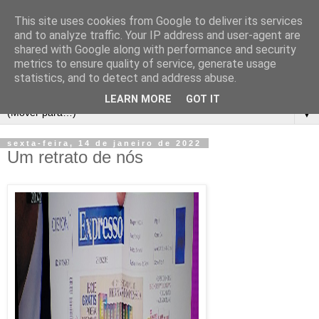
This site uses cookies from Google to deliver its services
and to analyze traffic. Your IP address and user-agent are
shared with Google along with performance and security
metrics to ensure quality of service, generate usage
statistics, and to detect and address abuse.
LEARN MORE
GOT IT
▼
sexta-feira, 14 de janeiro de 2022
Um retrato de nós