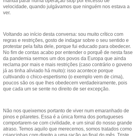
manda parar numa operação stop por excesso de
velocidade, quando julgávamos que ninguém nos estava a
ver.
Voltando ao início desta conversa: sou muito crítico com
regras e restrições, gosto de indagar sobre o seu sentido e
protestar pela falta dele, porque fui educado para obedecer.
No fim de contas acabo por entender o porquê de nesta fase
da pandemia sermos um dos povos da Europa que ainda
reclama por mais e mais restrições (caso contrário o goveno
já as tinha aliviado há muito): isso acontece porque
cultivando o chico-espertismo (o exemplo vem de cima),
poucos são os que lhes obedecem verdadeiramente, pois
que cada um se sente no direito de ser excepção.
Não nos queixemos portanto de viver num emaranhado de
pinos e pilaretes. Essa é a única forma dos portugueses
comportarem-se com civilidade, e um sinal do nosso grande
atraso. Temos aquilo que merecemos, somos tratados como
criancinhas com direito a uma ração ao final do mês. Triste