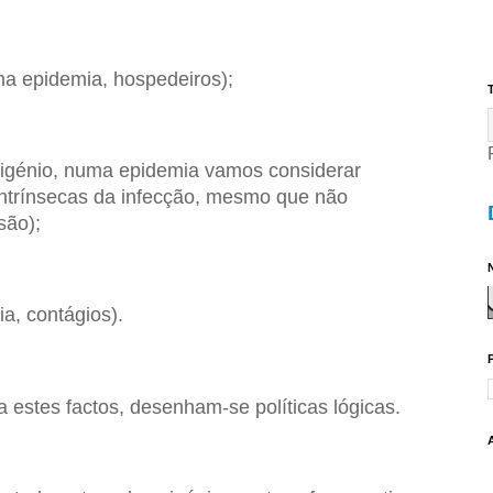
ma epidemia, hospedeiros);
T
xigénio, numa epidemia vamos considerar
ntrínsecas da infecção, mesmo que não
são);
N
a, contágios).
 estes factos, desenham-se políticas lógicas.