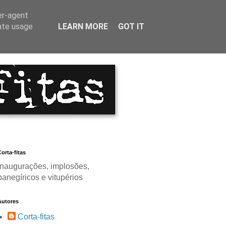
er-agent
rate usage
LEARN MORE
GOT IT
orta-fitas
Inaugurações, implosões,
panegíricos e vitupérios
Autores
Corta-fitas