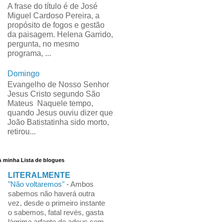
A frase do título é de José
Miguel Cardoso Pereira, a
propósito de fogos e gestão
da paisagem. Helena Garrido,
pergunta, no mesmo
programa, ...
Domingo
Evangelho de Nosso Senhor
Jesus Cristo segundo São
Mateus Naquele tempo,
quando Jesus ouviu dizer que
João Batistatinha sido morto,
retirou...
A minha Lista de blogues
LITERALMENTE
"Não voltaremos"
-
Ambos
sabemos não haverá outra
vez, desde o primeiro instante
o sabemos, fatal revés, gasta
lágrima arfante de adeus sem