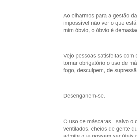
Ao olharmos para a gestão da
impossível não ver o que está
mim óbvio, o óbvio é demasiad
Vejo pessoas satisfeitas com 
tornar obrigatório o uso de m
fogo, desculpem, de supressão
Desenganem-se.
O uso de máscaras - salvo o c
ventilados, cheios de gente q
admite que possam ser úteis p