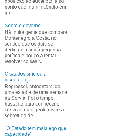
oposição ao eucalipto, a tal
ponto que, num incêndio em
qu...
Sobre o governo
Há muita gente que compara
Montenegro a Costa, no
sentido que os dois se
dedicam muito à pequena
política e pouco a tentar
resolver coisas r...
O saudosismo ou a
insegurança
Regressei, anteontem, de
uma estadia de uma semana
na Sérvia. Foi o tempo
bastante para conhecer e
conviver com gente diversa,
sobretudo de ...
"O Estado tem mais ego que
capacidade"