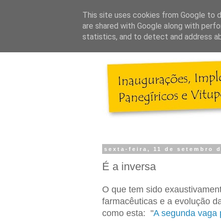
This site uses cookies from Google to de
are shared with Google along with perfo
statistics, and to detect and address a
sexta-feira, 11 de setembro 
É a inversa
O que tem sido exaustivament
farmacêuticas e a evolução d
como esta: "
A segunda vaga p