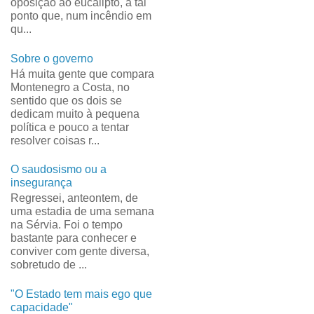
oposição ao eucalipto, a tal
ponto que, num incêndio em
qu...
Sobre o governo
Há muita gente que compara
Montenegro a Costa, no
sentido que os dois se
dedicam muito à pequena
política e pouco a tentar
resolver coisas r...
O saudosismo ou a
insegurança
Regressei, anteontem, de
uma estadia de uma semana
na Sérvia. Foi o tempo
bastante para conhecer e
conviver com gente diversa,
sobretudo de ...
"O Estado tem mais ego que
capacidade"