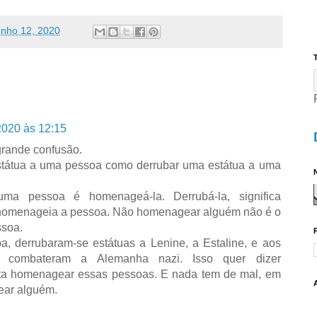
unho 12, 2020
T
2020 às 12:15
rande confusão.
estátua a uma pessoa como derrubar uma estátua a uma
N
ma pessoa é homenageá-la. Derrubá-la, significa
homenageia a pessoa. Não homenagear alguém não é o
soa.
, derrubaram-se estátuas a Lenine, a Estaline, e aos
ue combateram a Alemanha nazi. Isso quer dizer
ita homenagear essas pessoas. E nada tem de mal, em
ear alguém.