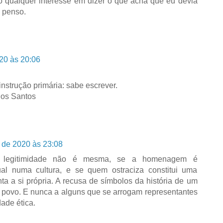
o qualquer interesse em dizer o que acha que eu devia
 penso.
20 às 20:06
instrução primária: sabe escrever.
dos Santos
 de 2020 às 23:08
a legitimidade não é mesma, se a homenagem é
al numa cultura, e se quem ostraciza constitui uma
ta a si própria. A recusa de símbolos da história de um
 povo. E nunca a alguns que se arrogam representantes
dade ética.