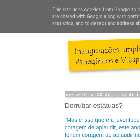
This site uses cookies from Google to de
are shared with Google along with perfo
statistics, and to detect and address a
sexta-feira, 12 de junho de 
Derrubar estátuas?
"
Mas é isso que é a juventud
coragem de aplaudir, este an
teriam coragem de aplaudir 