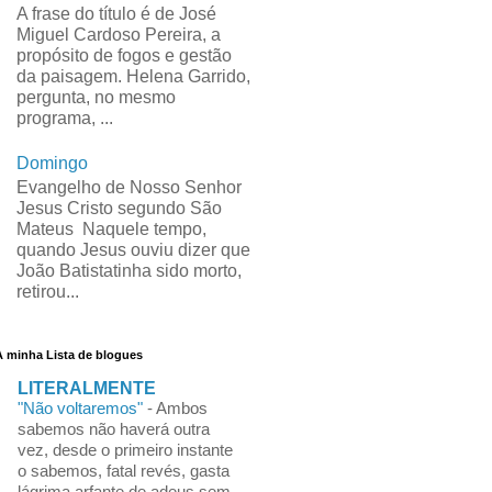
A frase do título é de José
Miguel Cardoso Pereira, a
propósito de fogos e gestão
da paisagem. Helena Garrido,
pergunta, no mesmo
programa, ...
Domingo
Evangelho de Nosso Senhor
Jesus Cristo segundo São
Mateus Naquele tempo,
quando Jesus ouviu dizer que
João Batistatinha sido morto,
retirou...
A minha Lista de blogues
LITERALMENTE
"Não voltaremos"
-
Ambos
sabemos não haverá outra
vez, desde o primeiro instante
o sabemos, fatal revés, gasta
lágrima arfante de adeus sem