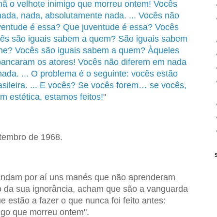
ã o velhote inimigo que morreu ontem! Vocês
ada, nada, absolutamente nada. ... Vocês não
ventude é essa? Que juventude é essa? Vocês
cês são iguais sabem a quem? São iguais sabem
ne? Vocês são iguais sabem a quem? Àqueles
pancaram os atores! Vocês não diferem em nada
ada. ... O problema é o seguinte: vocês estão
asileira. ... E vocês? Se vocês forem… se vocês,
m estética, estamos feitos!
"
tembro de 1968.
 andam por aí uns manés que não aprenderam
to da sua ignorância, acham que são a vanguarda
e estão a fazer o que nunca foi feito antes:
igo que morreu ontem".