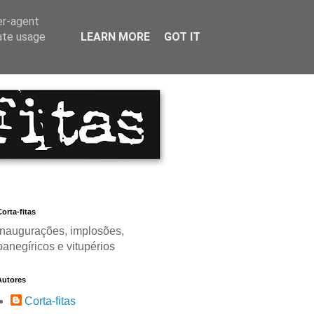
er-agent
rate usage
LEARN MORE
GOT IT
orta-fitas
Inaugurações, implosões,
panegíricos e vitupérios
Autores
Corta-fitas