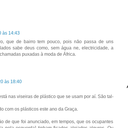
 às 14:43
ro, que de bairro tem pouco, pois não passa de uns
elados sabe deus como, sem água ne, electricidade, a
 chamadas puxadas à moda de África.
0 às 18:40
tá nas viseiras de plástico que se usam por aí. São tal-
 com os plásticos este ano da Graça.
ão de que foi anunciado, em tempos, que os ocupantes
da pela esquerda] tinham ficados alojados algures. Ou