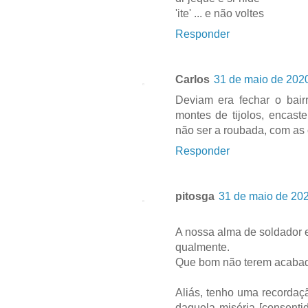
'ite' ... e não voltes
Responder
Carlos
31 de maio de 2020
Deviam era fechar o bair
montes de tijolos, encast
não ser a roubada, com as
Responder
pitosga
31 de maio de 202
A nossa alma de soldador es
qualmente.
Que bom não terem acabado
Aliás, tenho uma recordaç
daquela miséria [consenti