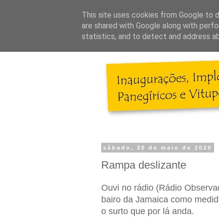
This site uses cookies from Google to de
are shared with Google along with perfo
statistics, and to detect and address a
sábado, 30 de maio de 2020
Rampa deslizante
Ouvi no rádio (Rádio Observa
bairo da Jamaica como medida
o surto que por lá anda.