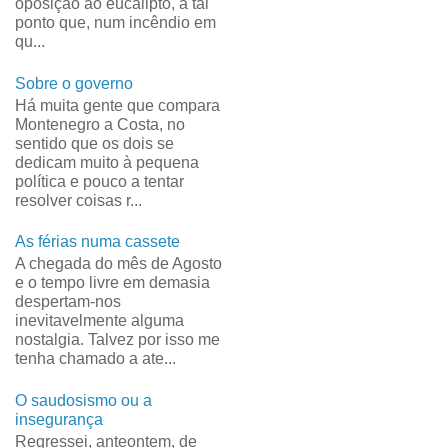
oposição ao eucalipto, a tal
ponto que, num incêndio em
qu...
Sobre o governo
Há muita gente que compara
Montenegro a Costa, no
sentido que os dois se
dedicam muito à pequena
política e pouco a tentar
resolver coisas r...
As férias numa cassete
A chegada do mês de Agosto
e o tempo livre em demasia
despertam-nos
inevitavelmente alguma
nostalgia. Talvez por isso me
tenha chamado a ate...
O saudosismo ou a
insegurança
Regressei, anteontem, de