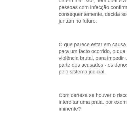
determinar isso, nem qual é a
pessoas com infecção confir
consequentemente, decida sol
juntam no futuro.
O que parece estar em causa 
para um facto ocorrido, o qu
violência brutal, para impedir
parte dos acusados - os dono
pelo sistema judicial.
Com certeza se houver o risc
interditar uma praia, por exe
iminente?