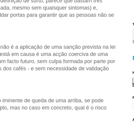
 definição de surto, parece que bastam três
mada, mesmo sem quaisquer sintomas) e,
dar portas para garantir que as pessoas não se
T
não é a aplicação de uma sanção prevista na lei
e está em causa é uma acção coerciva de uma
 um facto futuro, sem culpa formada por parte por
s dos cafés - e sem necessidade de validação
N
o iminente de queda de uma arriba, se pode
mplo, mas no caso em concreto, qual é o risco