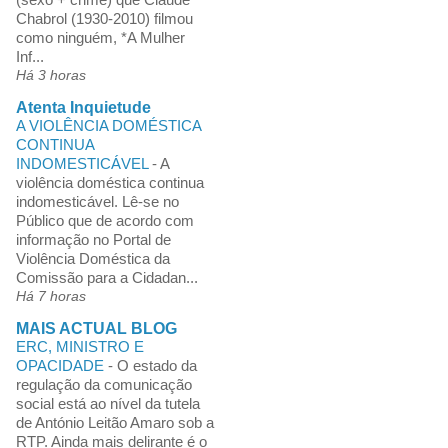
Chabrol (1930-2010) filmou
como ninguém, *A Mulher
Inf...
Há 3 horas
Atenta Inquietude
A VIOLÊNCIA DOMÉSTICA
CONTINUA
INDOMESTICÁVEL
-
A
violência doméstica continua
indomesticável. Lê-se no
Público que de acordo com
informação no Portal de
Violência Doméstica da
Comissão para a Cidadan...
Há 7 horas
MAIS ACTUAL BLOG
ERC, MINISTRO E
OPACIDADE
-
O estado da
regulação da comunicação
social está ao nível da tutela
de António Leitão Amaro sob a
RTP. Ainda mais delirante é o