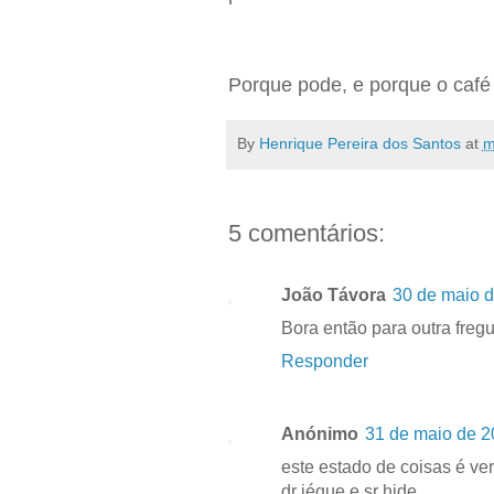
Porque pode, e porque o café 
By
Henrique Pereira dos Santos
at
m
5 comentários:
João Távora
30 de maio d
Bora então para outra freg
Responder
Anónimo
31 de maio de 2
este estado de coisas é ver
dr jéque e sr hide