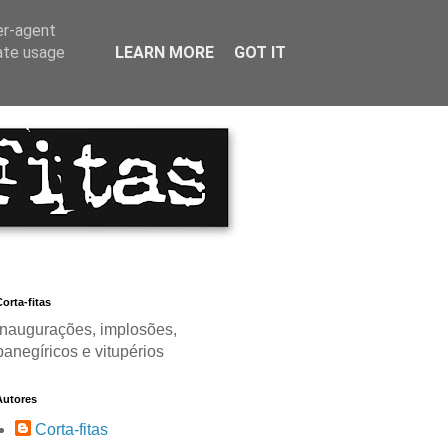
er-agent
rate usage
LEARN MORE
GOT IT
orta-fitas
Inaugurações, implosões,
panegíricos e vitupérios
Autores
Corta-fitas