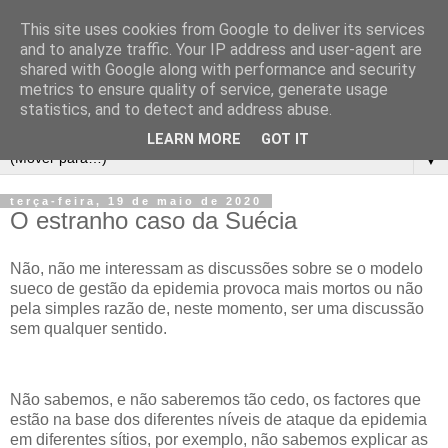
This site uses cookies from Google to deliver its services
and to analyze traffic. Your IP address and user-agent are
shared with Google along with performance and security
metrics to ensure quality of service, generate usage
statistics, and to detect and address abuse.
LEARN MORE
GOT IT
▼
terça-feira, 19 de maio de 2020
O estranho caso da Suécia
Não, não me interessam as discussões sobre se o modelo
sueco de gestão da epidemia provoca mais mortos ou não
pela simples razão de, neste momento, ser uma discussão
sem qualquer sentido.
Não sabemos, e não saberemos tão cedo, os factores que
estão na base dos diferentes níveis de ataque da epidemia
em diferentes sítios, por exemplo, não sabemos explicar as