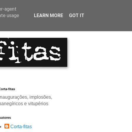
er-agent
rate usage
LEARN MORE
GOT IT
orta-fitas
Inaugurações, implosões,
panegíricos e vitupérios
Autores
Corta-fitas