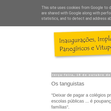
This site uses cookies from Google to de
are shared with Google along with perfo
statistics, and to detect and address a
terça-feira, 18 de outubro d
Os tanguistas
"Deixar de pagar a colégios pr
escolas públicas ... é poupan
famílias".