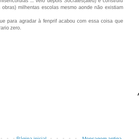
sericordias ... veio depois Socrates(ateu) e construiu
 obras) milhentas escolas mesmo aonde não existiam
que para agradar à fenprif acabou com essa coisa que
ario zero.
Página inicial
Mensagem antiga