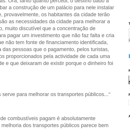
as. Ora, tanto quanto percebi, o destino dado a
bar a construção de um palácio para nele instalar
provavelmente, os habitantes da cidade terão
 são as necessidades da cidade para melhorar a
T
o, muito discutível que a concentração de
a pagar um investimento que não faz falta e cria
ue não tem fonte de financiamento identificada,
a das pessoas que o pagamento, pelos turistas,
ços proporcionados pela actividade de cada uma
e e que deixaram de existir porque o dinheiro foi
N
 serve para melhorar os transportes públicos..."
s de combustíveis pagam é absolutamente
a melhoria dos transportes públicos parece bem