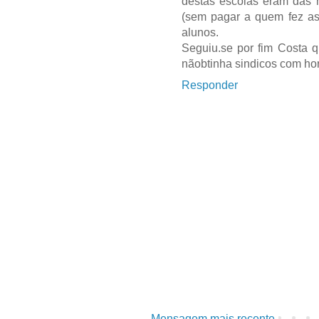
destas escolas eram das mi
(sem pagar a quem fez as
alunos.
Seguiu.se por fim Costa 
nãobtinha sindicos com hor
Responder
Mensagem mais recente