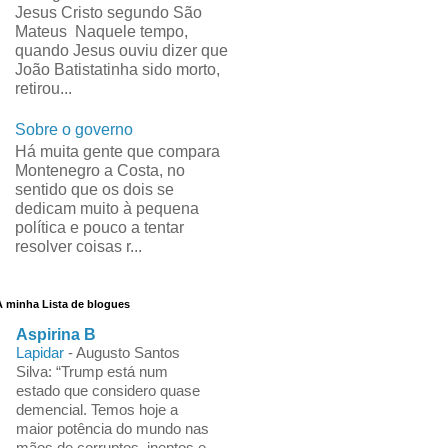
Jesus Cristo segundo São
Mateus Naquele tempo,
quando Jesus ouviu dizer que
João Batistatinha sido morto,
retirou...
Sobre o governo
Há muita gente que compara
Montenegro a Costa, no
sentido que os dois se
dedicam muito à pequena
política e pouco a tentar
resolver coisas r...
A minha Lista de blogues
Aspirina B
Lapidar
-
Augusto Santos
Silva: “Trump está num
estado que considero quase
demencial. Temos hoje a
maior potência do mundo nas
mãos de corruptos, ineptos e