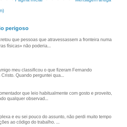
m)
io perigoso
retou que pessoas que atravessassem a fronteira numa
as físicas» não poderia...
amigo meu classificou o que fizeram Fernando
risto. Quando perguntei qua...
comentador que leio habitualmente com gosto e proveito,
do qualquer observad...
exa e eu sei pouco do assunto, não perdi muito tempo
ões ao código do trabalho. ...