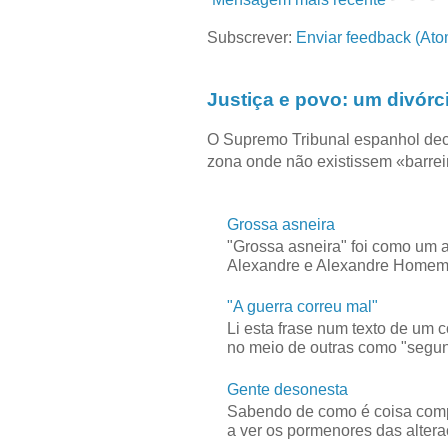
Subscrever:
Enviar feedback (Ato
Justiça e povo: um divórc
O Supremo Tribunal espanhol dec
zona onde não existissem «barreir
Grossa asneira
"Grossa asneira" foi como um 
Alexandre e Alexandre Homem C
"A guerra correu mal"
Li esta frase num texto de um 
no meio de outras como "segun
Gente desonesta
Sabendo de como é coisa compl
a ver os pormenores das alteraç