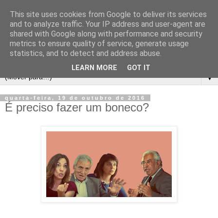
This site uses cookies from Google to deliver its services
and to analyze traffic. Your IP address and user-agent are
shared with Google along with performance and security
metrics to ensure quality of service, generate usage
statistics, and to detect and address abuse.
LEARN MORE
GOT IT
▼
quarta-feira, 19 de outubro de 2016
É preciso fazer um boneco?