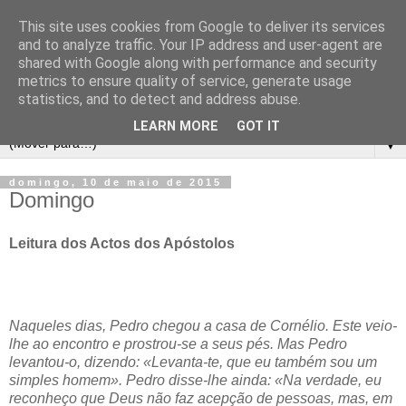
This site uses cookies from Google to deliver its services
and to analyze traffic. Your IP address and user-agent are
shared with Google along with performance and security
metrics to ensure quality of service, generate usage
statistics, and to detect and address abuse.
LEARN MORE
GOT IT
▼
domingo, 10 de maio de 2015
Domingo
Leitura dos Actos dos Apóstolos
Naqueles dias, Pedro chegou a casa de Cornélio. Este veio-
lhe ao encontro e prostrou-se a seus pés. Mas Pedro
levantou-o, dizendo: «Levanta-te, que eu também sou um
simples homem». Pedro disse-lhe ainda: «Na verdade, eu
reconheço que Deus não faz acepção de pessoas, mas, em