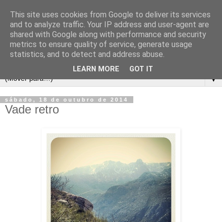
This site uses cookies from Google to deliver its services
and to analyze traffic. Your IP address and user-agent are
shared with Google along with performance and security
metrics to ensure quality of service, generate usage
statistics, and to detect and address abuse.
LEARN MORE
GOT IT
▼
sábado, 18 de outubro de 2014
Vade retro