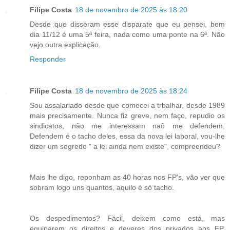
Filipe Costa
18 de novembro de 2025 às 18:20
Desde que disseram esse disparate que eu pensei, bem
dia 11/12 é uma 5ª feira, nada como uma ponte na 6ª. Não
vejo outra explicação.
Responder
Filipe Costa
18 de novembro de 2025 às 18:24
Sou assalariado desde que comecei a trbalhar, desde 1989
mais precisamente. Nunca fiz greve, nem faço, repudio os
sindicatos, não me interessam naõ me defendem.
Defendem é o tacho deles, essa da nova lei laboral, vou-lhe
dizer um segredo " a lei ainda nem existe", compreendeu?
Mais lhe digo, reponham as 40 horas nos FP's, vão ver que
sobram logo uns quantos, aquilo é só tacho.
Os despedimentos? Fácil, deixem como está, mas
equiparem os direitos e deveres dos privados aos FP,