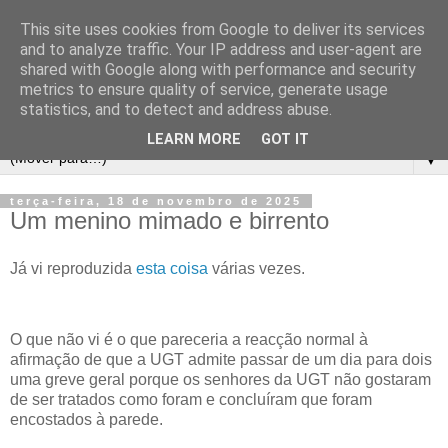
This site uses cookies from Google to deliver its services
and to analyze traffic. Your IP address and user-agent are
shared with Google along with performance and security
metrics to ensure quality of service, generate usage
statistics, and to detect and address abuse.
LEARN MORE
GOT IT
▼
terça-feira, 18 de novembro de 2025
Um menino mimado e birrento
Já vi reproduzida
esta coisa
várias vezes.
O que não vi é o que pareceria a reacção normal à
afirmação de que a UGT admite passar de um dia para dois
uma greve geral porque os senhores da UGT não gostaram
de ser tratados como foram e concluíram que foram
encostados à parede.