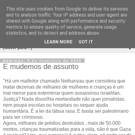
This site uses cookies from Google to deliver its services
and to analyze traffic. Your IP address and user-agent are
shared with Google along with performance and security
metrics to ensure quality of service, generate usage
statistics, and to detect and address abuse.
LEARN MORE
GOT IT
▼
domingo, 9 de fevereiro de 2025
E mudemos de assunto
"Há um malfeitor chamado Nethanyau que considera que
matar dezenas de milhares de mulheres e crianças é um
mal menor para exterminar quem assassinou israelitas.
Justiça? Nada disso!Na mortandade não quer jornalistas,
nem poupa escolas ou hospitais ou sequer ajuda
humanitária. É a lei da tábua rasa. E basta ser palestiniano
para ser criminoso.
Agora, milhares de prédios destruídos , mais de 50.000
mortos, crianças traumatizadas para a vida, não é que Gaza