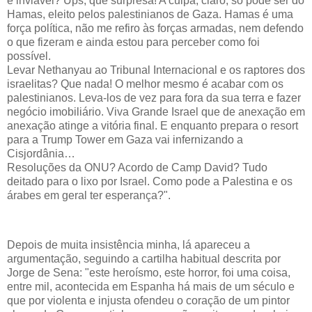
é inviável? Ups, que surpresa! A culpa, claro, só pode ser do
Hamas, eleito pelos palestinianos de Gaza. Hamas é uma
força política, não me refiro às forças armadas, nem defendo
o que fizeram e ainda estou para perceber como foi
possível.
Levar Nethanyau ao Tribunal Internacional e os raptores dos
israelitas? Que nada! O melhor mesmo é acabar com os
palestinianos. Leva-los de vez para fora da sua terra e fazer
negócio imobiliário. Viva Grande Israel que de anexação em
anexação atinge a vitória final. E enquanto prepara o resort
para a Trump Tower em Gaza vai infernizando a
Cisjordânia…
Resoluções da ONU? Acordo de Camp David? Tudo
deitado para o lixo por Israel. Como pode a Palestina e os
árabes em geral ter esperança?".
Depois de muita insistência minha, lá apareceu a
argumentação, seguindo a cartilha habitual descrita por
Jorge de Sena: "este heroísmo, este horror, foi uma coisa,
entre mil, acontecida em Espanha há mais de um século e
que por violenta e injusta ofendeu o coração de um pintor