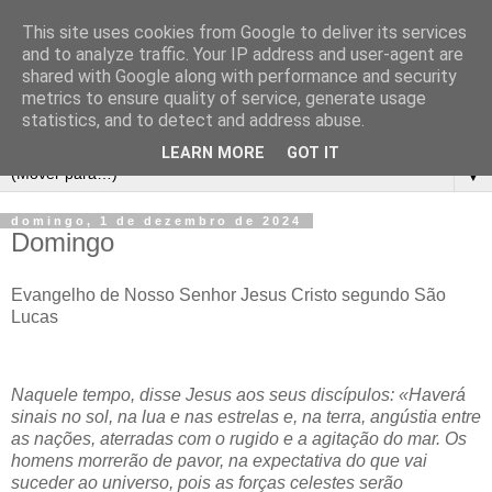
This site uses cookies from Google to deliver its services
and to analyze traffic. Your IP address and user-agent are
shared with Google along with performance and security
metrics to ensure quality of service, generate usage
statistics, and to detect and address abuse.
LEARN MORE
GOT IT
▼
domingo, 1 de dezembro de 2024
Domingo
Evangelho de Nosso Senhor Jesus Cristo segundo São
Lucas
Naquele tempo, disse Jesus aos seus discípulos: «Haverá
sinais no sol, na lua e nas estrelas e, na terra, angústia entre
as nações, aterradas com o rugido e a agitação do mar. Os
homens morrerão de pavor, na expectativa do que vai
suceder ao universo, pois as forças celestes serão