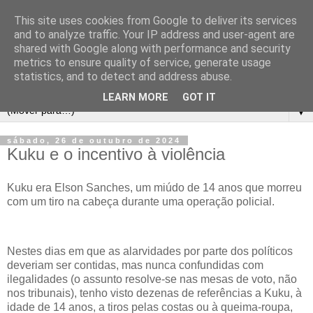
This site uses cookies from Google to deliver its services
and to analyze traffic. Your IP address and user-agent are
shared with Google along with performance and security
metrics to ensure quality of service, generate usage
statistics, and to detect and address abuse.
LEARN MORE
GOT IT
▼
sábado, 26 de outubro de 2024
Kuku e o incentivo à violência
Kuku era Elson Sanches, um miúdo de 14 anos que morreu
com um tiro na cabeça durante uma operação policial.
Nestes dias em que as alarvidades por parte dos políticos
deveriam ser contidas, mas nunca confundidas com
ilegalidades (o assunto resolve-se nas mesas de voto, não
nos tribunais), tenho visto dezenas de referências a Kuku, à
idade de 14 anos, a tiros pelas costas ou à queima-roupa,