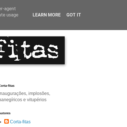
er-agent
rate usage
LEARN MORE
GOT IT
orta-fitas
Inaugurações, implosões,
panegíricos e vitupérios
Autores
Corta-fitas