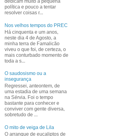
dedicam muito à pequena
política e pouco a tentar
resolver coisas r...
Nos velhos tempos do PREC
Há cinquenta e um anos,
neste dia 4 de Agosto, a
minha terra de Famalicão
viveu o que foi, de certeza, o
mais conturbado momento de
toda a s...
O saudosismo ou a
insegurança
Regressei, anteontem, de
uma estadia de uma semana
na Sérvia. Foi o tempo
bastante para conhecer e
conviver com gente diversa,
sobretudo de ...
O mito de veiga de Lila
O arranque de eucaliptos de