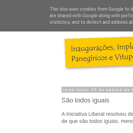
This site uses cookies from Google to de
are shared with Google along with perfo
statistics, and to detect and address a
terça-feira, 27 de agosto de 
São todos iguais
A Iniciativa Liberal resolveu d
de que são todos iguais, men