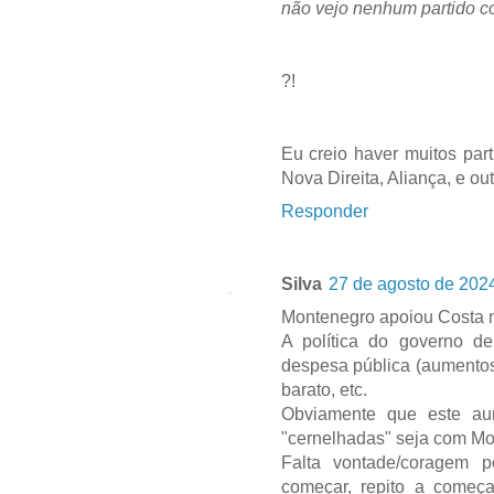
não vejo nenhum partido co
?!
Eu creio haver muitos part
Nova Direita, Aliança, e out
Responder
Silva
27 de agosto de 202
Montenegro apoiou Costa n
A política do governo d
despesa pública (aumentos p
barato, etc.
Obviamente que este aum
"cernelhadas" seja com Mon
Falta vontade/coragem po
começar, repito a começa