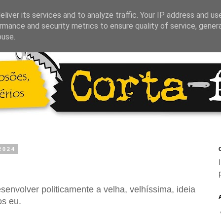
liver its services and to analyze traffic. Your IP address and us
rmance and security metrics to ensure quality of service, gene
buse.
2024
C
esenvolver politicamente a velha, velhíssima, ideia
os eu.