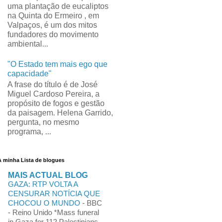
uma plantação de eucaliptos
na Quinta do Ermeiro , em
Valpaços, é um dos mitos
fundadores do movimento
ambiental...
"O Estado tem mais ego que
capacidade"
A frase do título é de José
Miguel Cardoso Pereira, a
propósito de fogos e gestão
da paisagem. Helena Garrido,
pergunta, no mesmo
programa, ...
A minha Lista de blogues
MAIS ACTUAL BLOG
GAZA: RTP VOLTA A
CENSURAR NOTÍCIA QUE
CHOCOU O MUNDO
-
BBC
- Reino Unido *Mass funeral
in Gaza for 112 Palestinians