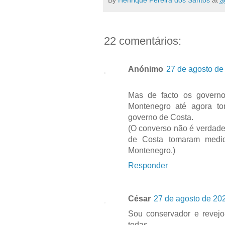
By
Henrique Pereira dos Santos
at
a
22 comentários:
Anónimo
27 de agosto de
Mas de facto os govern
Montenegro até agora t
governo de Costa.
(O converso não é verdade:
de Costa tomaram medi
Montenegro.)
Responder
César
27 de agosto de 20
Sou conservador e revej
todas.