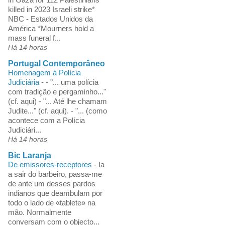
killed in 2023 Israeli strike*
NBC - Estados Unidos da
América *Mourners hold a
mass funeral f...
Há 14 horas
Portugal Contemporâneo
Homenagem à Polícia
Judiciária
-
- "... uma polícia
com tradição e pergaminho..."
(cf. aqui) - "... Até lhe chamam
Judite..." (cf. aqui). - "... (como
acontece com a Polícia
Judiciári...
Há 14 horas
Bic Laranja
De emissores-receptores
-
Ia
a sair do barbeiro, passa-me
de ante um desses pardos
indianos que deambulam por
todo o lado de «tablete» na
mão. Normalmente
conversam com o objecto...