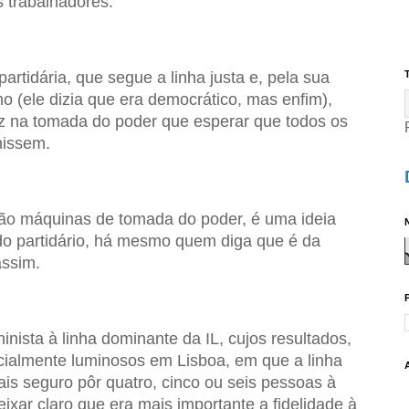
s trabalhadores.
rtidária, que segue a linha justa e, pela sua
T
mo (ele dizia que era democrático, mas enfim),
z na tomada do poder que esperar que todos os
nissem.
 são máquinas de tomada do poder, é uma ideia
N
o partidário, há mesmo quem diga que é da
assim.
nista à linha dominante da IL, cujos resultados,
cialmente luminosos em Lisboa, em que a linha
is seguro pôr quatro, cinco ou seis pessoas à
eixar claro que era mais importante a fidelidade à