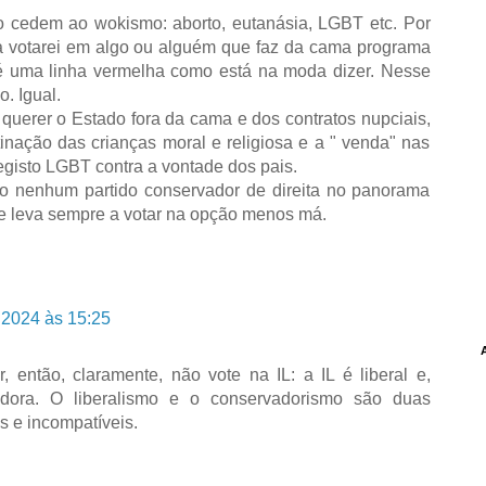
 cedem ao wokismo: aborto, eutanásia, LGBT etc. Por
nca votarei em algo ou alguém que faz da cama programa
, é uma linha vermelha como está na moda dizer. Nesse
o. Igual.
 querer o Estado fora da cama e dos contratos nupciais,
inação das crianças moral e religiosa e a " venda" nas
registo LGBT contra a vontade dos pais.
o nenhum partido conservador de direita no panorama
me leva sempre a votar na opção menos má.
 2024 às 15:25
 então, claramente, não vote na IL: a IL é liberal e,
adora. O liberalismo e o conservadorismo são duas
es e incompatíveis.