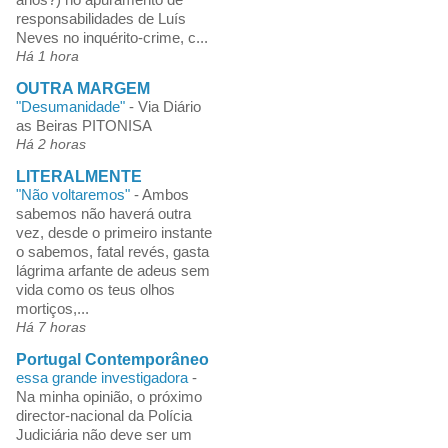
responsabilidades de Luís
Neves no inquérito-crime, c...
Há 1 hora
OUTRA MARGEM
"Desumanidade"
-
Via Diário
as Beiras PITONISA
Há 2 horas
LITERALMENTE
"Não voltaremos"
-
Ambos
sabemos não haverá outra
vez, desde o primeiro instante
o sabemos, fatal revés, gasta
lágrima arfante de adeus sem
vida como os teus olhos
mortiços,...
Há 7 horas
Portugal Contemporâneo
essa grande investigadora
-
Na minha opinião, o próximo
director-nacional da Polícia
Judiciária não deve ser um