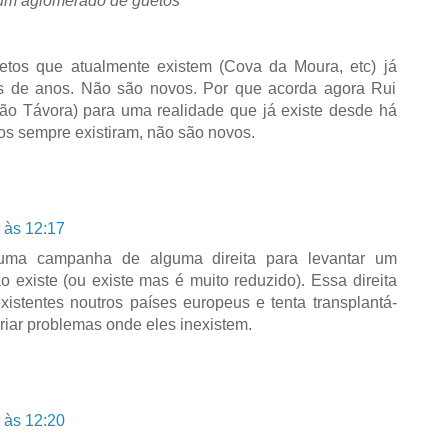
 um aglomerado de guetos
tos que atualmente existem (Cova da Moura, etc) já
s de anos. Não são novos. Por que acorda agora Rui
oão Távora) para uma realidade que já existe desde há
s sempre existiram, não são novos.
 às 12:17
 uma campanha de alguma direita para levantar um
o existe (ou existe mas é muito reduzido). Essa direita
xistentes noutros países europeus e tenta transplantá-
criar problemas onde eles inexistem.
 às 12:20