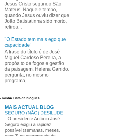
Jesus Cristo segundo São
Mateus Naquele tempo,
quando Jesus ouviu dizer que
João Batistatinha sido morto,
retirou...
"O Estado tem mais ego que
capacidade"
A frase do título é de José
Miguel Cardoso Pereira, a
propósito de fogos e gestão
da paisagem. Helena Garrido,
pergunta, no mesmo
programa, ...
A minha Lista de blogues
MAIS ACTUAL BLOG
SEGURO (NÃO) DESILUDE
-
O presidente António José
Seguro exigiu a rapidez
possível (semanas, meses,
anos?) no apuramento de