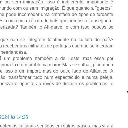
 ou sem imigração, isso é indiferente, importante é
undo com ou sem imigração. É que quanto a "guetos",
o me pode incomodar uma catrefada de tipos de turbante
s, como um exército de brits que nem isso conseguem.
terizada? Também o All-garve, e com isso poucos se
ue não se integrem totalmente na cultura do país?
a receber uns milhares de portugas que não se integram
 neerlandesa.
é
um problema (também a de Leste, mas essa por
Ignorá-lo é um problema maior. Mas se calhar, pior ainda
 isso é um import, mas do outro lado do Atlântico. A
cação, transformar tudo num espectáculo e numa peleja,
bolizar o oposto, ao invés de discutir os problemas e
2024 às 14:25
roblemas culturais sentidos em outros países, mas virá a