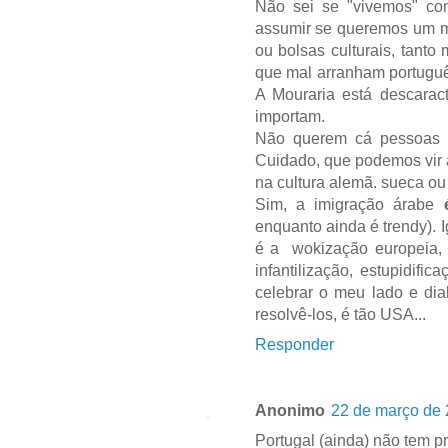
Não sei se "vivemos" com
assumir se queremos um m
ou bolsas culturais, tant
que mal arranham portuguê
A Mouraria está descarac
importam.
Não querem cá pessoas q
Cuidado, que podemos vir 
na cultura alemã. sueca ou
Sim, a imigração árabe
enquanto ainda é trendy). 
é a wokização europeia, e
infantilização, estupidifi
celebrar o meu lado e dia
resolvê-los, é tão USA...
Responder
Anonimo
22 de março de 
Portugal (ainda) não tem p