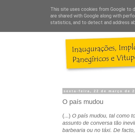
This site uses cookies from Google to de
are shared with Google along with perfo
statistics, and to detect and address a
sexta-feira, 22 de março de 
O país mudou
(...)
O país mudou, tal como 
assunto de conversa tão inevi
barbearia ou no táxi. De facto