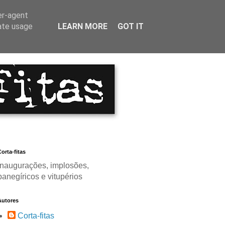
er-agent
rate usage
LEARN MORE
GOT IT
orta-fitas
Inaugurações, implosões,
panegíricos e vitupérios
Autores
Corta-fitas