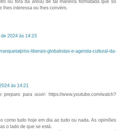
ro ou fora da areia) de tal maneira formatada que só
e lhes interessa ou lhes convém.
 de 2024 às 14:15
anquetatjr/os-liberais-globalistas-e-agenda-cultural-da-
2024 às 14:21
reparo para ouvir: https://www.youtube.com/watch?
o como tudo hoje em dia ao tudo ou nada. As opiniões
as o lado de que se está.