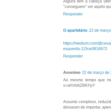
Alguns têm a cabeça (dent
"conseguem" ver aquilo qu
Responder
O apartidário
22 de março
https://medium.com/@cesarr
esquerda-115ce0616672
Responder
Anonimo
22 de março de 
Ao mesmo tempo que me p
v=aHXb6ZBKFpY
Assunto complexo, reduzid
deixaram de importar, apen