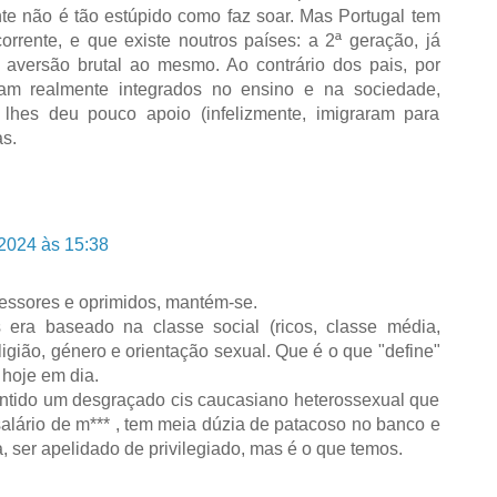
nte não é tão estúpido como faz soar. Mas Portugal tem
orrente, e que existe noutros países: a 2ª geração, já
 aversão brutal ao mesmo. Ao contrário dos pais, por
ram realmente integrados no ensino e na sociedade,
lhes deu pouco apoio (infelizmente, imigraram para
as.
2024 às 15:38
pressores e oprimidos, mantém-se.
era baseado na classe social (ricos, classe média,
eligião, género e orientação sexual. Que é o que "define"
hoje em dia.
entido um desgraçado cis caucasiano heterossexual que
alário de m*** , tem meia dúzia de patacoso no banco e
, ser apelidado de privilegiado, mas é o que temos.