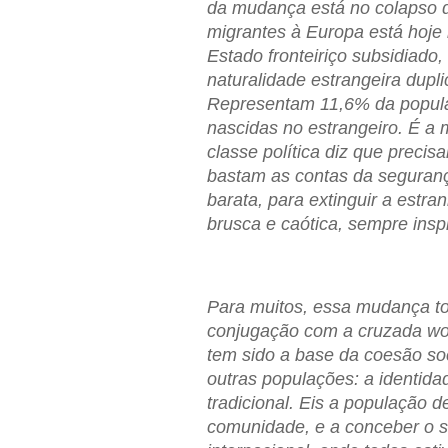
da mudança está no colapso d
migrantes à Europa está hoje 
Estado fronteiriço subsidiado
naturalidade estrangeira dup
Representam 11,6% da popula
nascidas no estrangeiro. É a 
classe política diz que preci
bastam as contas da seguran
barata, para extinguir a est
brusca e caótica, sempre inspi
Para muitos, essa mudança to
conjugação com a cruzada wok
tem sido a base da coesão soc
outras populações: a identida
tradicional. Eis a população d
comunidade, e a conceber o 