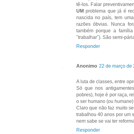
tê-los. Falar preventivame
UM
problema que já é rec
nascida no país, tem uma
razões óbvias. Nunca fo
também porque a família 
"trabalhar"). São semi-pári
Responder
Anonimo
22 de março de 
A luta de classes, entre o
Só que nos antigamentes 
pobres), hoje é por raça, r
o ser humano (ou humane) 
Claro que não faz muito s
trabalhou 40 anos por um s
nem sabe se vai ter reforma
Responder