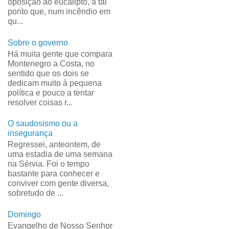
oposição ao eucalipto, a tal
ponto que, num incêndio em
qu...
Sobre o governo
Há muita gente que compara
Montenegro a Costa, no
sentido que os dois se
dedicam muito à pequena
política e pouco a tentar
resolver coisas r...
O saudosismo ou a
insegurança
Regressei, anteontem, de
uma estadia de uma semana
na Sérvia. Foi o tempo
bastante para conhecer e
conviver com gente diversa,
sobretudo de ...
Domingo
Evangelho de Nosso Senhor