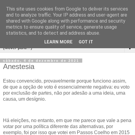
This site uses cookies from Google to deliver its services
and to analyze traffic. Your IP address and user-agent are
shared with Google along with performance and security
metrics to ensure quality of service, generate usage
statistics, and to detect and address abuse.
LEARN MORE
GOT IT
▼
sábado, 4 de dezembro de 2021
Anestesia
Estou convencido, provavelmente porque funciono assim,
de que a opção de voto é essencialmente negativa: eu voto
por exclusão de partes, não por adesão a uma ideia, uma
causa, um desígnio.
Há eleições, no entanto, em que me parece que vale a pena
votar por uma política diferente das alternativas, por
exemplo, foi por isso que votei em Passos Coelho em 2015