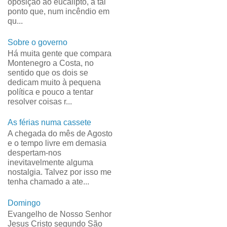
oposição ao eucalipto, a tal
ponto que, num incêndio em
qu...
Sobre o governo
Há muita gente que compara
Montenegro a Costa, no
sentido que os dois se
dedicam muito à pequena
política e pouco a tentar
resolver coisas r...
As férias numa cassete
A chegada do mês de Agosto
e o tempo livre em demasia
despertam-nos
inevitavelmente alguma
nostalgia. Talvez por isso me
tenha chamado a ate...
Domingo
Evangelho de Nosso Senhor
Jesus Cristo segundo São