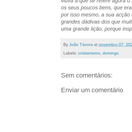
viúva a que se refere agora 
os seus poucos bens, que er
por isso mesmo, a sua acção f
grandes dádivas dos que mui
uma grande lição, porque ins
By
João Távora
at
novembro 07, 20
Labels:
cristianismo
,
domingo
Sem comentários:
Enviar um comentário