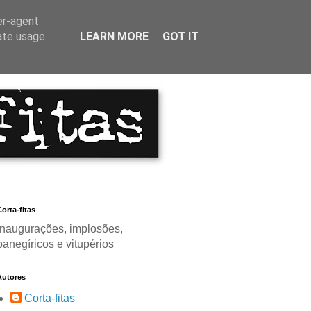
er-agent
rate usage
LEARN MORE
GOT IT
orta-fitas
Inaugurações, implosões,
panegíricos e vitupérios
Autores
Corta-fitas