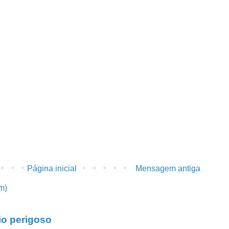
Página inicial
Mensagem antiga
m)
io perigoso