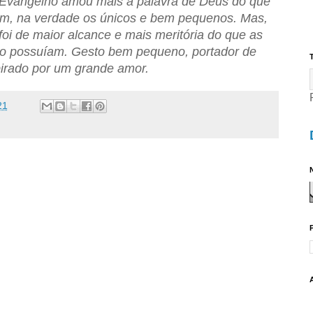
o Evangelho amou mais a palavra de Deus do que
am, na verdade os únicos e bem pequenos. Mas,
oi de maior alcance e mais meritória do que as
to possuíam. Gesto bem pequeno, portador de
T
pirado por um grande amor.
21
N