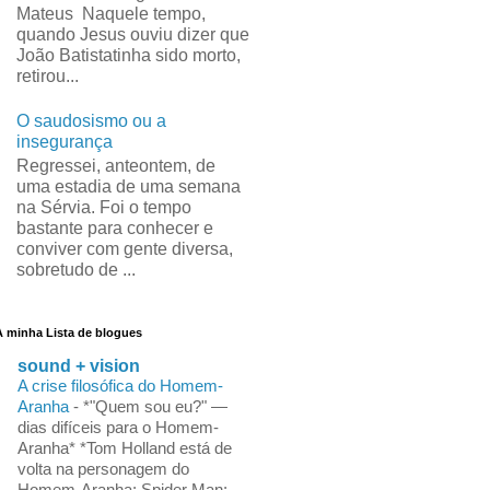
Mateus Naquele tempo,
quando Jesus ouviu dizer que
João Batistatinha sido morto,
retirou...
O saudosismo ou a
insegurança
Regressei, anteontem, de
uma estadia de uma semana
na Sérvia. Foi o tempo
bastante para conhecer e
conviver com gente diversa,
sobretudo de ...
A minha Lista de blogues
sound + vision
A crise filosófica do Homem-
Aranha
-
*"Quem sou eu?" —
dias difíceis para o Homem-
Aranha* *Tom Holland está de
volta na personagem do
Homem-Aranha: Spider Man: